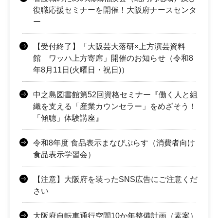
復職応援セミナーを開催！大阪府ナースセンタ
ー
【受付終了】「大阪芸大落研×上方演芸資料
館 ワッハ上方寄席」開催のお知らせ（令和8
年8月11日(火曜日・祝日)）
中之島図書館第52回資格セミナー『働く人と組
織を支える「産業カウンセラー」をめざそう！
「傾聴」体験講座』
令和8年度 食品表示まなびぷらす（消費者向け
食品表示学習会）
【注意】大阪府を装ったSNS広告にご注意くだ
さい
大阪府自転車通行空間10か年整備計画（素案）