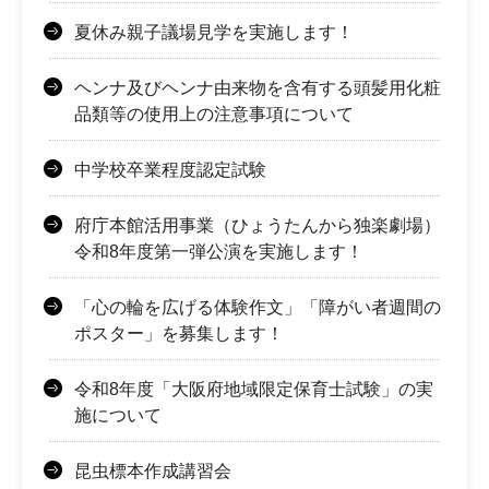
夏休み親子議場見学を実施します！
ヘンナ及びヘンナ由来物を含有する頭髪用化粧
品類等の使用上の注意事項について
中学校卒業程度認定試験
府庁本館活用事業（ひょうたんから独楽劇場）
令和8年度第一弾公演を実施します！
「心の輪を広げる体験作文」「障がい者週間の
ポスター」を募集します！
令和8年度「大阪府地域限定保育士試験」の実
施について
昆虫標本作成講習会