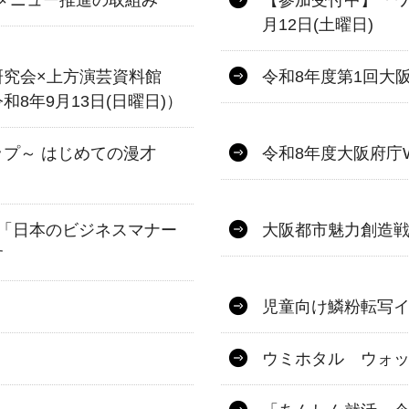
.メニュー推進の取組み
【参加受付中】「ワ
月12日(土曜日)
研究会×上方演芸資料館
令和8年度第1回大
8年9月13日(日曜日)）
プ～ はじめての漫才
令和8年度大阪府庁
「日本のビジネスマナー
大阪都市魅力創造戦略
す
児童向け鱗粉転写
ウミホタル ウォ