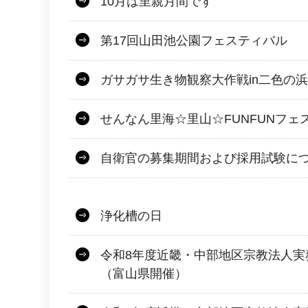
10月は里親月間です
第17回山田池公園フェスティバル
ガサガサ生き物観察大作戦in二色の浜
せんなん里海☆里山☆FUNFUNフェ
自衛官の募集期間および採用試験に
浄化槽の日
令和8年度近畿・中部地区宗教法人実
（富山県開催）