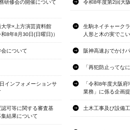
務研修会の開催について
令和8年度第2回大
語大学×上方演芸資料館
生駒ネイチャーク
8年8月30日(日曜日)）
人形と木の実でこ
学会について
阪神高速おでかけパス
「再犯防止ってな
一日インフォメーションサ
「令和8年度大阪府
す
業務」に係る企画
置認可等に関する審査基
土木工事及び設備
募集結果について