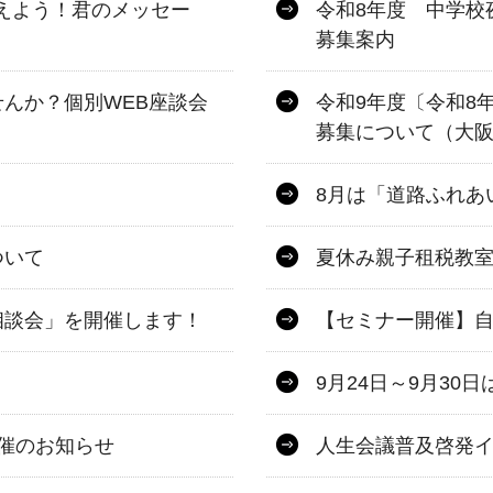
伝えよう！君のメッセー
令和8年度 中学校
募集案内
んか？個別WEB座談会
令和9年度〔令和8
募集について（大
8月は「道路ふれあ
ついて
夏休み親子租税教
相談会」を開催します！
【セミナー開催】
9月24日～9月3
開催のお知らせ
人生会議普及啓発