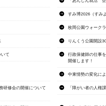
「あんしん就活 
すみ博2026（すみ
枚岡公園ウォーク
ス
りんくう公園開設3
ついて
行政保健師の仕事
開催します！
中東情勢の変化に
務研修会の開催について
「障がい者の人権課