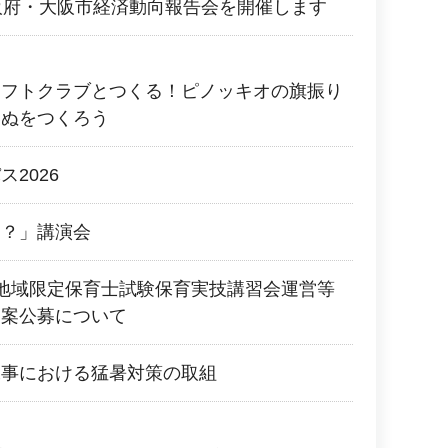
阪府・大阪市経済動向報告会を開催します
ラフトクラブとつくる！ピノッキオの旗振り
いぬをつくろう
2026
に？」講演会
地域限定保育士試験保育実技講習会運営等
提案公募について
工事における猛暑対策の取組