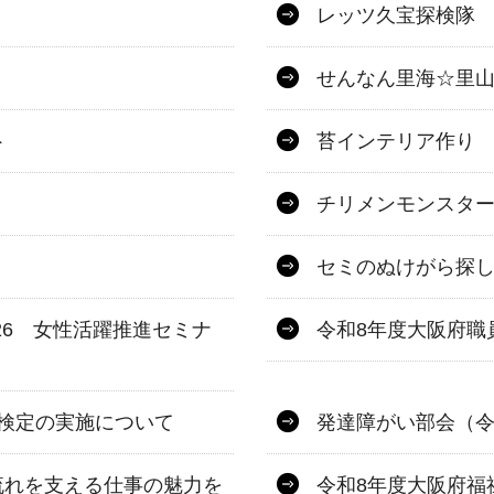
レッツ久宝探検隊
せんなん里海☆里山
ト
苔インテリア作り
チリメンモンスタ
セミのぬけがら探
026 女性活躍推進セミナ
令和8年度大阪府職
検定の実施について
発達障がい部会（令
流れを支える仕事の魅力を
令和8年度大阪府福