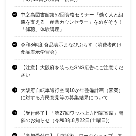
中之島図書館第52回資格セミナー『働く人と組
織を支える「産業カウンセラー」をめざそう！
「傾聴」体験講座』
令和8年度 食品表示まなびぷらす（消費者向け
食品表示学習会）
【注意】大阪府を装ったSNS広告にご注意くだ
さい
大阪府自転車通行空間10か年整備計画（素案）
に対する府民意見等の募集結果について
【受付終了】「第27回ワッハ上方門家寄席」開
催のお知らせ（令和8年8月22日(土曜日)）
【参加受付中】「腹話術」ワークショップ～初