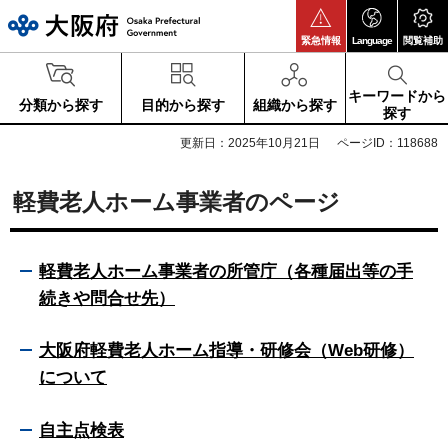
大阪府
緊急情報
Language
閲覧補助
キーワードから
分類から探す
目的から探す
組織から探す
探す
更新日：2025年10月21日
ページID：118688
軽費老人ホーム事業者のページ
軽費老人ホーム事業者の所管庁（各種届出等の手
続きや問合せ先）
大阪府軽費老人ホーム指導・研修会（Web研修）
について
自主点検表