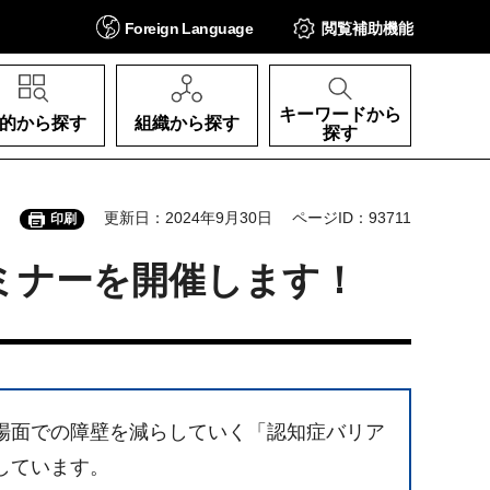
Foreign
Language
閲覧補助
機能
キーワードから
的から探す
組織から探す
探す
更新日：2024年9月30日
ページID：93711
印刷
ミナーを開催します！
場面での障壁を減らしていく「認知症バリア
しています。