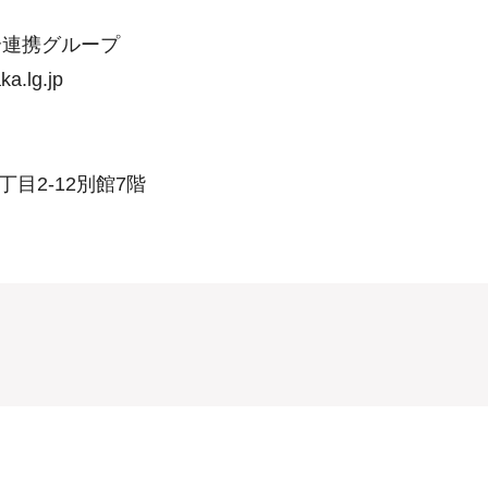
介連携グループ
.lg.jp
丁目2-12別館7階