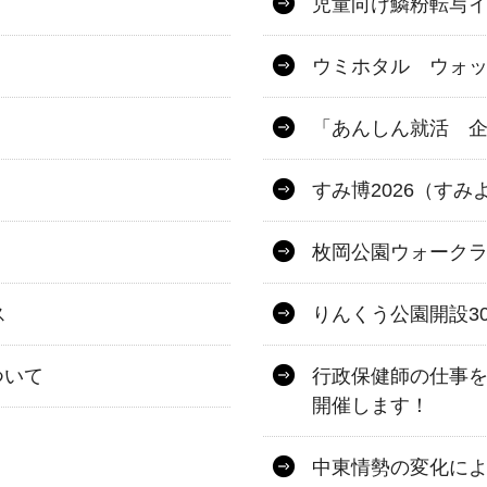
児童向け鱗粉転写
ウミホタル ウォ
「あんしん就活 
すみ博2026（すみ
枚岡公園ウォーク
ス
りんくう公園開設3
ついて
行政保健師の仕事
開催します！
中東情勢の変化に