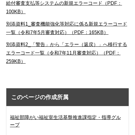
給付審査支払等システムの新規エラーコード（PDF：
100KB）
別添資料1_審査機能強化等対応に係る新規エラーコード
一覧（令和7年5月審査対応）（PDF：165KB）
別添資料2_「警告」から「エラー（返戻）」へ移行する
エラーコード一覧（令和7年11月審査対応）（PDF：
259KB）
このページの作成所属
福祉部障がい福祉室生活基盤推進課指定・指導グル
ープ