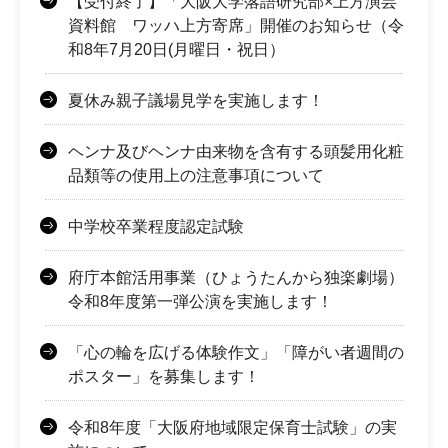
【受付終了】「大阪大学落語研究部×上方演芸
資料館 ワッハ上方寄席」開催のお知らせ（令
和8年7月20日(月曜日・祝日）
夏休み親子議場見学を実施します！
ヘンナ及びヘンナ由来物を含有する頭髪用化粧
品類等の使用上の注意事項について
中学校卒業程度認定試験
府庁本館活用事業（ひょうたんから独楽劇場）
令和8年度第一弾公演を実施します！
「心の輪を広げる体験作文」「障がい者週間の
ポスター」を募集します！
令和8年度「大阪府地域限定保育士試験」の実