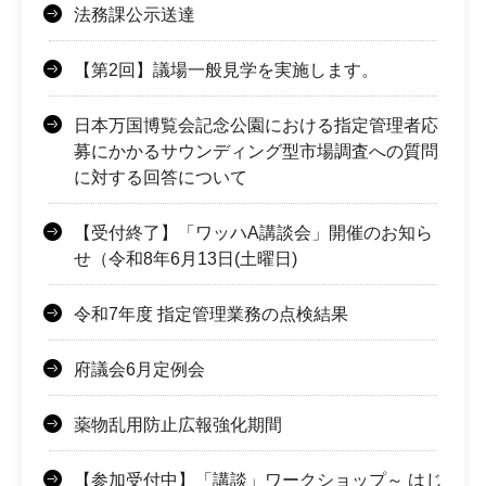
法務課公示送達
【第2回】議場一般見学を実施します。
日本万国博覧会記念公園における指定管理者応
募にかかるサウンディング型市場調査への質問
に対する回答について
【受付終了】「ワッハA講談会」開催のお知ら
せ（令和8年6月13日(土曜日)
令和7年度 指定管理業務の点検結果
府議会6月定例会
薬物乱用防止広報強化期間
【参加受付中】「講談」ワークショップ～ はじ