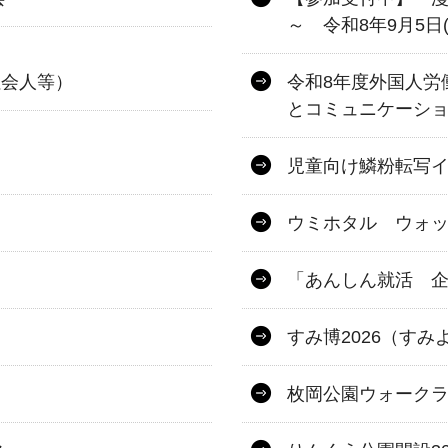
～ 令和8年9月5日
社会人等）
令和8年度外国人労
とコミュニケーシ
児童向け鱗粉転写
ウミホタル ウォ
「あんしん就活 
すみ博2026（すみ
枚岡公園ウォーク