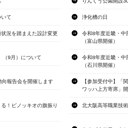
ス
りんくう公園開設3
ついて
浄化槽の日
通状況を踏まえた設計変更
令和8年度近畿・中
（富山県開催）
」（9月）について
令和8年度近畿・中
（石川県開催）
動向報告会を開催します
【参加受付中】「
ワッハ上方寄席」開
くる！ピノッキオの旗振り
北大阪高等職業技