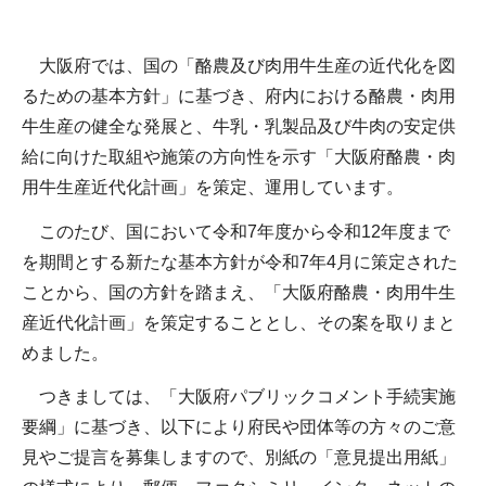
大阪府では、国の「酪農及び肉用牛生産の近代化を図
るための基本方針」に基づき、府内における酪農・肉用
牛生産の健全な発展と、牛乳・乳製品及び牛肉の安定供
給に向けた取組や施策の方向性を示す「大阪府酪農・肉
用牛生産近代化計画」を策定、運用しています。
このたび、国において令和7年度から令和12年度まで
を期間とする新たな基本方針が令和7年4月に策定された
ことから、国の方針を踏まえ、「大阪府酪農・肉用牛生
産近代化計画」を策定することとし、その案を取りまと
めました。
つきましては、「大阪府パブリックコメント手続実施
要綱」に基づき、以下により府民や団体等の方々のご意
見やご提言を募集しますので、別紙の「意見提出用紙」