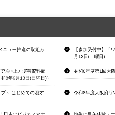
.メニュー推進の取組み
【参加受付中】「ワ
月12日(土曜日)
研究会×上方演芸資料館
令和8年度第1回大
8年9月13日(日曜日)）
プ～ はじめての漫才
令和8年度大阪府庁
「日本のビジネスマナー
弥生の弓矢体験・