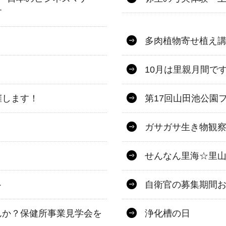
す
多肉植物寄せ植え
10月は里親月間で
催します！
第17回山田池公園
ガサガサ生き物観察
せんなん里海☆里山
ト
自衛官の募集期間
んか？保健所事業見学会を
浄化槽の日