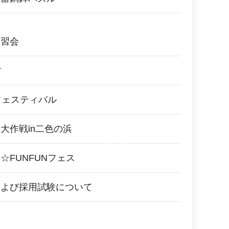
講習会
す
フェスティバル
大作戦in二色の浜
☆FUNFUNフェス
および採用試験について