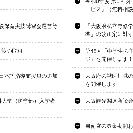
令和8年度 第1回
ービス」（無料相
験保育実技講習会運営等
「大阪府私立専修
準」の改正案に対
対策の取組
第48回「中学生の
ジ」を開催します
日本語指導支援員の追加
大阪府の獣医師職の
を開催します
科大学（医学部）入学者
大阪観光関連商談
自衛官の募集期間