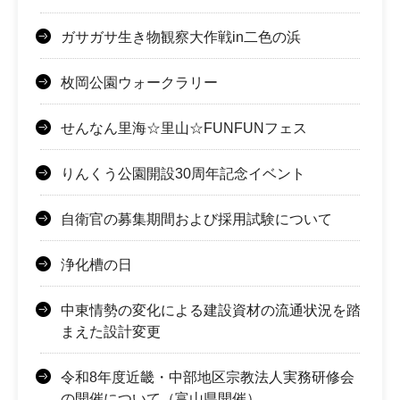
ガサガサ生き物観察大作戦in二色の浜
枚岡公園ウォークラリー
せんなん里海☆里山☆FUNFUNフェス
りんくう公園開設30周年記念イベント
自衛官の募集期間および採用試験について
浄化槽の日
中東情勢の変化による建設資材の流通状況を踏
まえた設計変更
令和8年度近畿・中部地区宗教法人実務研修会
の開催について（富山県開催）