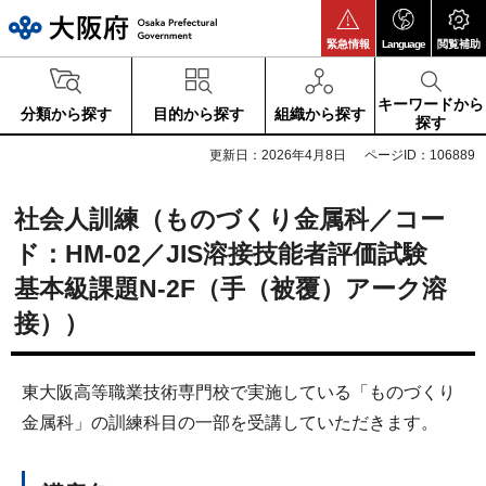
大阪府
緊急情報
Language
閲覧補助
キーワードから
分類から探す
目的から探す
組織から探す
探す
更新日：2026年4月8日
ページID：106889
社会人訓練（ものづくり金属科／コー
ド：HM-02／JIS溶接技能者評価試験
基本級課題N-2F（手（被覆）アーク溶
接））
東大阪高等職業技術専門校で実施している「ものづくり
金属科」の訓練科目の一部を受講していただきます。