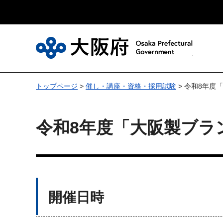
大
トップページ
>
催し・講座・資格・採用試験
> 令和8年度
令和8年度「大阪製ブラ
開催日時