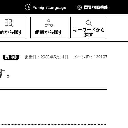
Foreign
Language
閲覧補助
機能
キーワードから
的から探す
組織から探す
探す
更新日：2026年5月11日
ページID：129107
印刷
す。