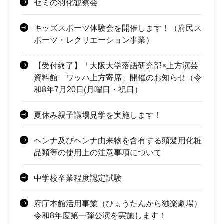
セミの羽化観察会
キッズスポーツ体験会を開催します！（府民ス
ポーツ・レクリエーション事業）
【受付終了】「大阪大学落語研究部×上方演芸
資料館 ワッハ上方寄席」開催のお知らせ（令
和8年7月20日(月曜日・祝日）
夏休み親子議場見学を実施します！
ヘンナ及びヘンナ由来物を含有する頭髪用化粧
品類等の使用上の注意事項について
中学校卒業程度認定試験
府庁本館活用事業（ひょうたんから独楽劇場）
令和8年度第一弾公演を実施します！