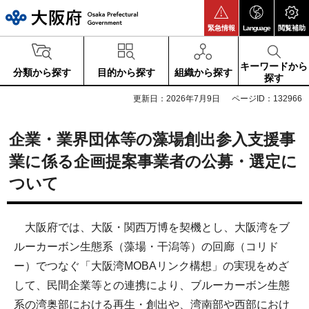
大阪府
緊急情報
Language
閲覧補助
キーワードから
分類から探す
目的から探す
組織から探す
探す
更新日：2026年7月9日
ページID：132966
企業・業界団体等の藻場創出参入支援事
業に係る企画提案事業者の公募・選定に
ついて
大阪府では、大阪・関西万博を契機とし、大阪湾をブ
ルーカーボン生態系（藻場・干潟等）の回廊（コリド
ー）でつなぐ「大阪湾MOBAリンク構想」の実現をめざ
して、民間企業等との連携により、ブルーカーボン生態
系の湾奥部における再生・創出や、湾南部や西部におけ