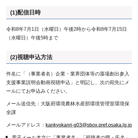
(1)配信日時
令和8年7月1日（水曜日）午後2時から令和8年7月15日
（水曜日）午後5時まで
(2)視聴申込方法
件名に「（事業者名）企業・業界団体等の藻場創出参入
支援事業説明会動画視聴申込」と明記し、次の宛先にメ
ールにてお申込みください。
メール送信先：大阪府環境農林水産部環境管理室環境保
全課
メールアドレス：
kankyokanri-g03@sbox.pref.osaka.lg.jp
電子メール本文に「事業者名」「視聴者の職・氏名」