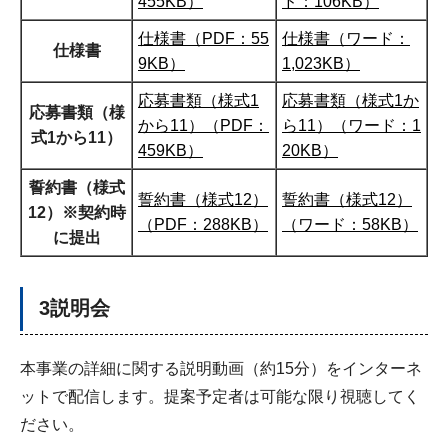
455KB）
ド：106KB）
仕様書（PDF：55
仕様書（ワード：
仕様書
9KB）
1,023KB）
応募書類（様式1
応募書類（様式1か
応募書類（様
から11）（PDF：
ら11）（ワード：1
式1から11）
459KB）
20KB）
誓約書（様式
誓約書（様式12）
誓約書（様式12）
12）※契約時
（PDF：288KB）
（ワード：58KB）
に提出
3説明会
本事業の詳細に関する説明動画（約15分）をインターネ
ットで配信します。提案予定者は可能な限り視聴してく
ださい。