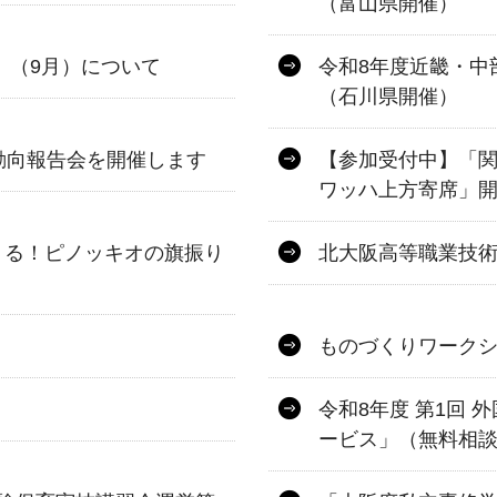
（富山県開催）
」（9月）について
令和8年度近畿・中
（石川県開催）
動向報告会を開催します
【参加受付中】「
ワッハ上方寄席」開
くる！ピノッキオの旗振り
北大阪高等職業技
ものづくりワーク
令和8年度 第1回
ービス」（無料相