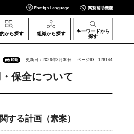
Foreign
Language
閲覧補助
機能
キーワードから
的から探す
組織から探す
探す
更新日：2026年3月30日
ページID：128144
印刷
用・保全について
に関する計画（素案）