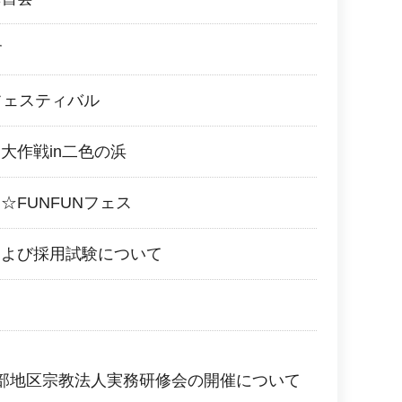
す
フェスティバル
大作戦in二色の浜
☆FUNFUNフェス
および採用試験について
部地区宗教法人実務研修会の開催について