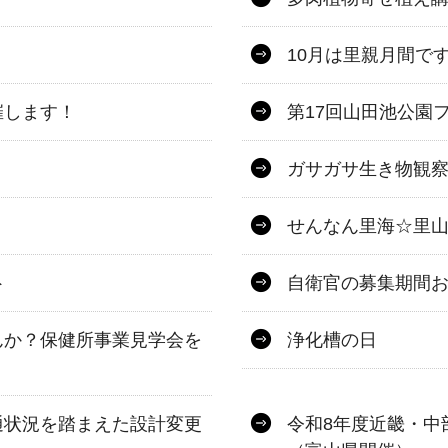
10月は里親月間で
催します！
第17回山田池公園
ガサガサ生き物観察
せんなん里海☆里山
ト
自衛官の募集期間
んか？保健所事業見学会を
浄化槽の日
通状況を踏まえた設計変更
令和8年度近畿・中