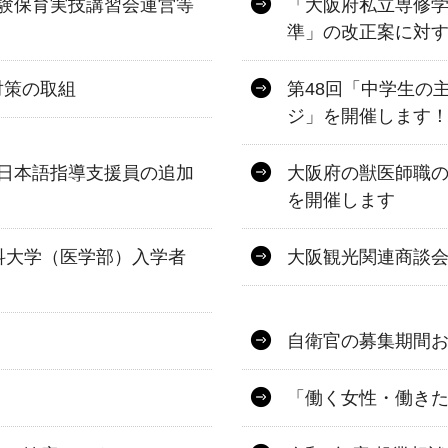
験保育実技講習会運営等
「大阪府私立専修
準」の改正案に対
対策の取組
第48回「中学生の
ジ」を開催します
日本語指導支援員の追加
大阪府の獣医師職の
を開催します
科大学（医学部）入学者
大阪観光関連商談
自衛官の募集期間
「働く女性・働き