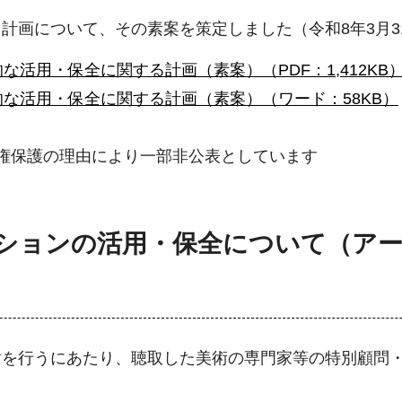
画について、その素案を策定しました（令和8年3月31
活用・保全に関する計画（素案）（PDF：1,412KB
的な活用・保全に関する計画（素案）（ワード：58KB）
権保護の理由により一部非公表としています
クションの活用・保全について（ア
を行うにあたり、聴取した美術の専門家等の特別顧問・