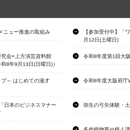
.メニュー推進の取組み
【参加受付中】「ワ
月12日(土曜日)
研究会×上方演芸資料館
令和8年度第1回大
8年9月13日(日曜日)）
プ～ はじめての漫才
令和8年度大阪府庁
「日本のビジネスマナー
弥生の弓矢体験・
す
多肉植物寄せ植え