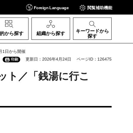
Foreign
Language
閲覧補助
機能
キーワードから
的から探す
組織から探す
探す
月1日から開催
更新日：2026年4月24日
ページID：126475
印刷
ット／「銭湯に行こ