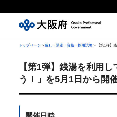
大
トップページ
>
催し・講座・資格・採用試験
> 【第1弾】
【第1弾】銭湯を利用し
う！」を5月1日から開
開催日時