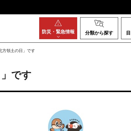
阪府
防災・
緊急情報
分類から探す
目
「北方領土の日」です
日」です