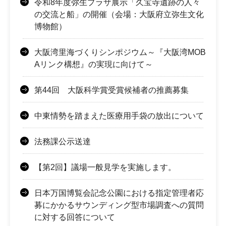
令和8年度弥生プラザ展示「久宝寺遺跡の人々
の交流と船」の開催（会場：大阪府立弥生文化
博物館）
大阪湾里海づくりシンポジウム～『大阪湾MOB
Aリンク構想』の実現に向けて～
第44回 大阪科学賞受賞候補者の推薦募集
中東情勢を踏まえた医療用手袋の放出について
法務課公示送達
【第2回】議場一般見学を実施します。
日本万国博覧会記念公園における指定管理者応
募にかかるサウンディング型市場調査への質問
に対する回答について