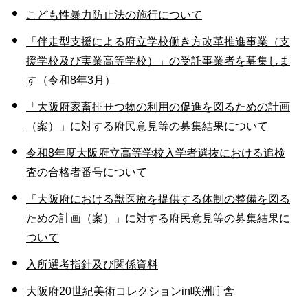
こども性暴力防止法の施行について
「伴走型支援による府立学校働き方改革推進事業（支
援学校及び実業高等学校）」の受託事業者を募集しま
す（令和8年3月）
「大阪府家畜排せつ物の利用の促進を図るための計画
（案）」に対する府民意見等の募集結果について
令和8年度大阪府立高等学校入学者選抜における追検
査の合格者番号について
「大阪府における獣医療を提供する体制の整備を図る
ための計画（案）」に対する府民意見等の募集結果に
ついて
入所選考指針及び関係資料
大阪府20世紀美術コレクションin咲洲庁舎