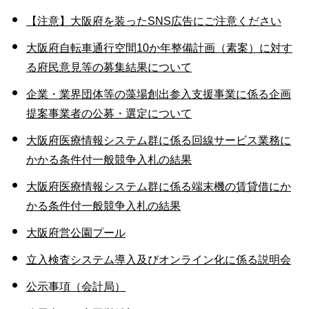
【注意】大阪府を装ったSNS広告にご注意ください
大阪府自転車通行空間10か年整備計画（素案）に対す
る府民意見等の募集結果について
企業・業界団体等の藻場創出参入支援事業に係る企画
提案事業者の公募・選定について
大阪府医療情報システム群に係る回線サービス業務に
かかる条件付一般競争入札の結果
大阪府医療情報システム群に係る端末機の賃貸借にか
かる条件付一般競争入札の結果
大阪府営公園プール
立入検査システム導入及びオンライン化に係る説明会
公示事項（会計局）