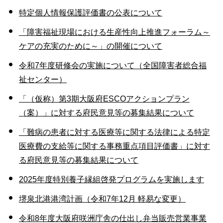
特定個人情報保護評価書の公表について
「障害福祉現場における生産性向上推進フォーラム～
ケアの充実のために～」の開催について
令和7年度研修会の実施について（全国障害者総合福
祉センター）
「（仮称）第3期大阪府ESCOアクションプラン
（案）」に対する府民意見等の募集結果について
「難病の患者に対する医療等に関する法律による特定
医療費の支給等に関する事務重点項目評価書」に対す
る府民意見等の募集結果について
2025年度特別養子縁組啓発プログラムを実施します
堺泉北港港湾計画（令和7年12月 軽易な変更）
令和8年度大阪府咲洲庁舎の仕出し弁当販売営業事業