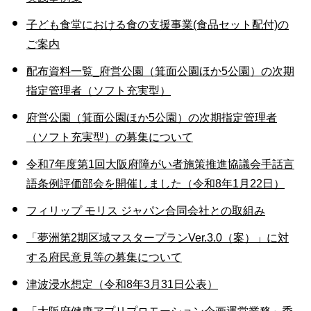
子ども食堂における食の支援事業(食品セット配付)の
ご案内
配布資料一覧_府営公園（箕面公園ほか5公園）の次期
指定管理者（ソフト充実型）
府営公園（箕面公園ほか5公園）の次期指定管理者
（ソフト充実型）の募集について
令和7年度第1回大阪府障がい者施策推進協議会手話言
語条例評価部会を開催しました（令和8年1月22日）
フィリップ モリス ジャパン合同会社との取組み
「夢洲第2期区域マスタープランVer.3.0（案）」に対
する府民意見等の募集について
津波浸水想定（令和8年3月31日公表）