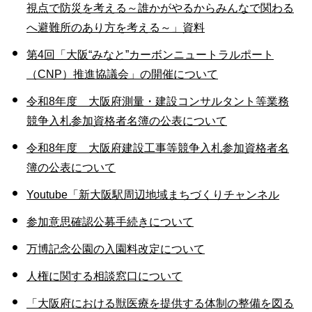
視点で防災を考える～誰かがやるからみんなで関わる
へ避難所のあり方を考える～」資料
第4回「大阪“みなと”カーボンニュートラルポート
（CNP）推進協議会」の開催について
令和8年度 大阪府測量・建設コンサルタント等業務
競争入札参加資格者名簿の公表について
令和8年度 大阪府建設工事等競争入札参加資格者名
簿の公表について
Youtube「新大阪駅周辺地域まちづくりチャンネル
参加意思確認公募手続きについて
万博記念公園の入園料改定について
人権に関する相談窓口について
「大阪府における獣医療を提供する体制の整備を図る