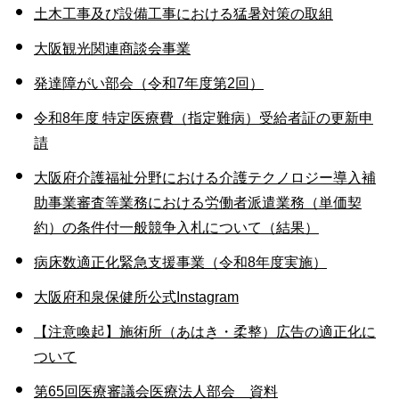
土木工事及び設備工事における猛暑対策の取組
大阪観光関連商談会事業
発達障がい部会（令和7年度第2回）
令和8年度 特定医療費（指定難病）受給者証の更新申
請
大阪府介護福祉分野における介護テクノロジー導入補
助事業審査等業務における労働者派遣業務（単価契
約）の条件付一般競争入札について（結果）
病床数適正化緊急支援事業（令和8年度実施）
大阪府和泉保健所公式Instagram
【注意喚起】施術所（あはき・柔整）広告の適正化に
ついて
第65回医療審議会医療法人部会 資料