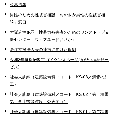
公募情報
男性のための性被害相談「おおさか男性の性被害相
談」窓口
大阪府性犯罪・性暴力被害者のためのワンストップ支
援センター「ウィズユーおおさか」
居住支援法人等の連携に向けた取組
令和8年度報酬改定ガイダンスページ(障がい福祉サー
ビス)
社会人訓練（建築設備科／コード：KS-03／鋼管の加
工）
社会人訓練（建築設備科／コード：KS-02／第二種電
気工事士技能試験 公表問題）
社会人訓練（建築設備科／コード：KS-01／第二種電