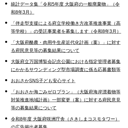
統計データ集「令和5年度 大阪府の一般廃棄物」（令
和8年3月）
「伴走型支援による府立学校働き方改革推進事業（高
等学校）」の受託事業者を募集します（令和8年3月）
「大阪府酪農・肉用牛生産近代化計画（案）」に対す
る府民意見等の募集結果について
大阪府立万国博覧会記念公園における指定管理者募集
にかかるサウンディング型市場調査に係る応募書類等
おおさかSNS子ども安心サイト
「おおさか海ごみゼロプラン」（大阪府海岸漂着物等
対策推進地域計画）一部変更（案）に対する府民意見
等の募集結果について
令和8年度 大阪府咲洲庁舎（さきしまコスモタワー）
の広告掲出者募集