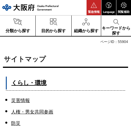
大阪府
緊急情報
Language
閲覧補助
キーワードから
分類から探す
目的から探す
組織から探す
探す
ページID：55904
サイトマップ
くらし・環境
災害情報
人権・男女共同参画
防災