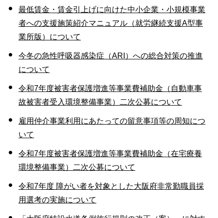
最低賃金・賃金引上げに向けた中小企業・小規模事業
者への支援施策紹介マニュアル（就労継続支援A型事
業所版）について
今冬の急性呼吸器感染症（ARI）への総合対策の推進
について
令和7年度被害者保護増進等事業費補助金（自動車事
故被害者受入環境整備事業）二次公募について
雇用仲介事業利用にあたっての留意事項等の周知につ
いて
令和7年度被害者保護増進等事業費補助金（在宅療養
環境整備事業）二次公募について
令和7年度 障がい者を対象とした大阪府非常勤職員採
用選考の実施について