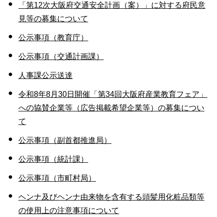
「第12次大阪府交通安全計画（案）」に対する府民意
見等の募集について
公示事項（教育庁）
公示事項（交通計画課）
人事課公示送達
令和8年8月30日開催「第34回大阪府産業教育フェア」
への協賛企業等（広告掲載希望企業等）の募集につい
て
公示事項（副首都推進局）
公示事項（統計課）
公示事項（市町村局）
ヘンナ及びヘンナ由来物を含有する頭髪用化粧品類等
の使用上の注意事項について