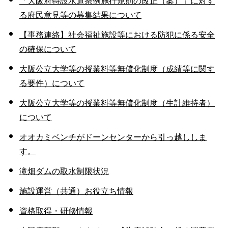
「大阪府特設水道条例施行規則の改正（案）」に対す
る府民意見等の募集結果について
【事務連絡】社会福祉施設等における防犯に係る安全
の確保について
大阪公立大学等の授業料等無償化制度（成績等に関す
る要件）について
大阪公立大学等の授業料等無償化制度（生計維持者）
について
オオカミベンチがドーンセンターから引っ越ししま
す。
滝畑ダムの取水制限状況
施設運営（共通）お役立ち情報
資格取得・研修情報