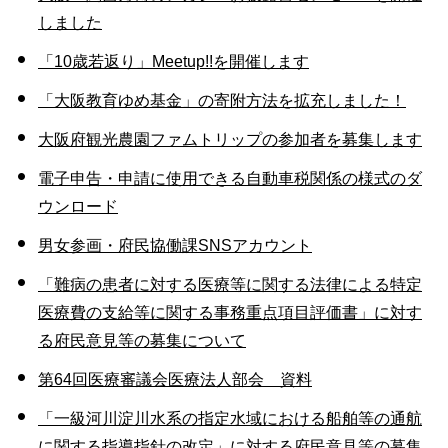
しました
「10歳若返り」Meetup!!を開催します
「大阪教育ゆめ基金」の寄附方法を拡充しました！
大阪府観光農園ファムトリップの参加者を募集します
電子申告・申請に使用できる自動車税関係の様式のダ
ウンロード
男女参画・府民協働課SNSアカウント
「難病の患者に対する医療等に関する法律による特定
医療費の支給等に関する事務重点項目評価書」に対す
る府民意見等の募集について
第64回医療審議会医療法人部会 資料
「一級河川淀川水系の指定水域における船舶等の通航
に関する指導指針の改定」に対する府民意見等の募集