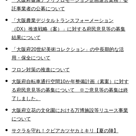
「大阪府健康アプリプロモーション企画運営業務」委
託事業者の公募について
「大阪農業デジタルトランスフォーメーション
（DX）推進戦略（案）」に対する府民意見等の募集
結果について
「大阪府20世紀美術コレクション」の中長期的な活
用・保全について
フロン対策の推進について
大阪府自転車通行空間10か年整備計画（素案）に対す
る府民意見等の募集について ※ご意見等の募集は終
了しました。
大阪府立花の文化園における万博施設等リユース事業
について
サクラを守れ！クビアカツヤカミキリ【夏の陣】