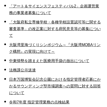
「アート＆サイエンスフェスティバル2」企画運営業
務の事業者募集について
「大阪府私立専修学校・各種学校設置認可等に関する
審査基準」の改正案に対する府民意見等の募集につい
て
大阪湾里海づくりシンポジウム～『大阪湾MOBAリン
ク構想』の実現に向けて～
中東情勢を踏まえた医療用手袋の放出について
法務課公示送達
日本万国博覧会記念公園における指定管理者応募にか
かるサウンディング型市場調査への質問に対する回答
について
令和7年度 指定管理業務の点検結果