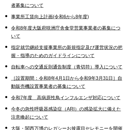
者募集について
事業所工賃向上計画(令和6から8年度)
令和8年度大阪府咲洲庁舎食堂営業事業者の募集につ
いて
指定就労継続支援事業所の新規指定及び運営状況の把
握・指導のためのガイドラインについて
自転車への交通反則通告制度（青切符）導入について
［設置期間：令和8年4月1日から令和9年3月31日］自
動販売機設置事業者の募集について
令和7年度 高病原性鳥インフルエンザ対応について
今冬の急性呼吸器感染症（ARI）の感染拡大に備えた
注意喚起について
大阪・関西万博のレガシーお披露目セレモニーを開催