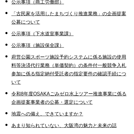
公示事項（商工労働部）
「古民家を活用したまちづくり推進業務」の企画提案
公募について
公示事項（下水道室事業課）
公示事項（施設保全課）
府営公園スポーツ施設予約システムに係る施設の使用
料等決済代行業務（単価契約）の条件付一般競争入札
参加に係る指定納付受託者の指定要件の確認手続につ
いて
令和8年度OSAKAごみゼロ水上ツアー推進事業に係る
企画提案事業者の公募・選定について
地震への備え、できていますか？
あまり知られていない、大阪湾の魅力と未来の話