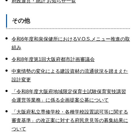
府政運営・統計 お知らせ一覧
その他
令和6年度和泉保健所におけるV.O.S.メニュー推進の取
組み
令和8年度第1回大阪府都市計画審議会
中東情勢の変化による建設資材の流通状況を踏まえた
設計変更
「令和8年度大阪府地域限定保育士試験保育実技講習
会運営等業務」に係る企画提案公募について
「大阪府私立専修学校・各種学校設置認可等に関する
審査基準」の改正案に対する府民意見等の募集結果に
ついて