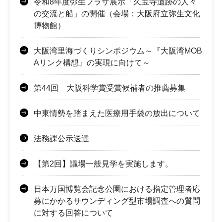
令和8年度弥生プラザ展示「久宝寺遺跡の人々
の交流と船」の開催（会場：大阪府立弥生文化
博物館）
大阪湾里海づくりシンポジウム～『大阪湾MOB
Aリンク構想』の実現に向けて～
第44回 大阪科学賞受賞候補者の推薦募集
中東情勢を踏まえた医療用手袋の放出について
法務課公示送達
【第2回】議場一般見学を実施します。
日本万国博覧会記念公園における指定管理者応
募にかかるサウンディング型市場調査への質問
に対する回答について