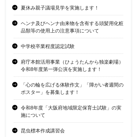
夏休み親子議場見学を実施します！
ヘンナ及びヘンナ由来物を含有する頭髪用化粧
品類等の使用上の注意事項について
中学校卒業程度認定試験
府庁本館活用事業（ひょうたんから独楽劇場）
令和8年度第一弾公演を実施します！
「心の輪を広げる体験作文」「障がい者週間の
ポスター」を募集します！
令和8年度「大阪府地域限定保育士試験」の実
施について
昆虫標本作成講習会