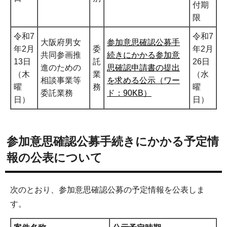
付期
限
令和7
令和7
大阪府男女
参加意思確認公募手
年2月
委
年2月
共同参画推
続きにかかる参加意
13日
託
26日
進のための
思確認申請書の提出
（木
業
（水
相談事業等
を求める公示（ワー
曜
務
曜
委託業務
ド：90KB）
日）
日）
参加意思確認公募手続きにかかる予定情
報の公表について
次のとおり、参加意思確認公募の予定情報を公表しま
す。