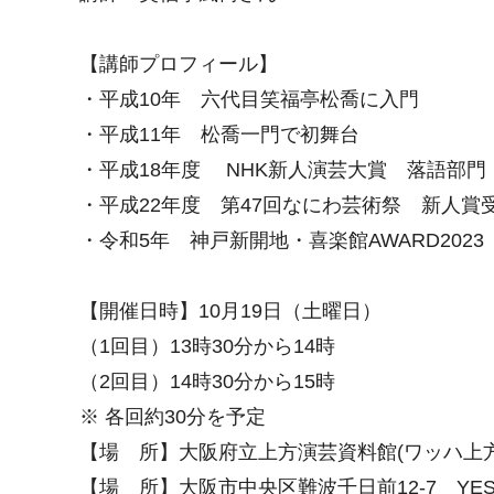
【講師プロフィール】
・平成10年 六代目笑福亭松喬に入門
・平成11年 松喬一門で初舞台
・平成18年度 NHK新人演芸大賞 落語部門
・平成22年度 第47回なにわ芸術祭 新人賞
・令和5年 神戸新開地・喜楽館AWARD202
【開催日時】10月19日（土曜日）
（1回目）13時30分から14時
（2回目）14時30分から15時
※ 各回約30分を予定
【場 所】大阪府立上方演芸資料館(ワッハ上方
【場 所】大阪市中央区難波千日前12-7 YE