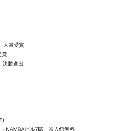
 大賞受賞
受賞
3 決勝進出
)
S・NAMBAビル7階 ※入館無料