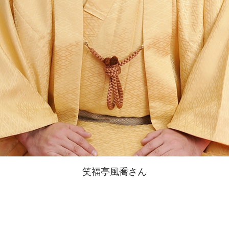
笑福亭風喬さん