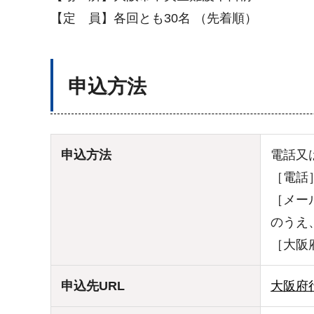
【定 員】各回とも30名 （先着順）
申込方法
申込方法
電話又
［電話］
［メール
のうえ、b
［大阪
申込先URL
大阪府