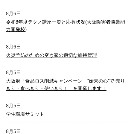
8月6日
令和8年度テクノ講座一覧と応募状況(大阪障害者職業能
力開発校)
8月6日
火災予防のための空き家の適切な維持管理
8月5日
大阪府「食品ロス削減キャンペーン ”始末の心”で 売り
きり・食べきり・使いきり！」を開催します！
8月5日
学生環境サミット
8月5日