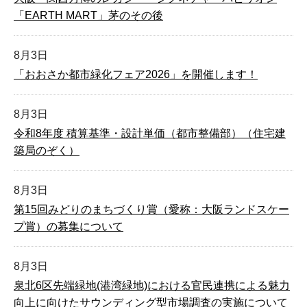
「EARTH MART」茅のその後
8月3日
「おおさか都市緑化フェア2026」を開催します！
8月3日
令和8年度 積算基準・設計単価（都市整備部）（住宅建
築局のぞく）
8月3日
第15回みどりのまちづくり賞（愛称：大阪ランドスケー
プ賞）の募集について
8月3日
泉北6区先端緑地(港湾緑地)における官民連携による魅力
向上に向けたサウンディング型市場調査の実施について