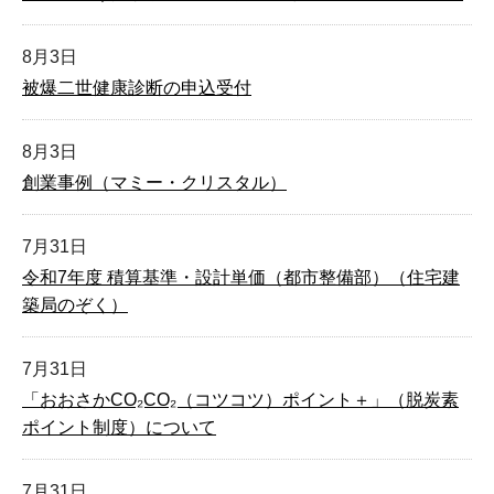
8月3日
被爆二世健康診断の申込受付
8月3日
創業事例（マミー・クリスタル）
7月31日
令和7年度 積算基準・設計単価（都市整備部）（住宅建
築局のぞく）
7月31日
「おおさかCO₂CO₂（コツコツ）ポイント＋」（脱炭素
ポイント制度）について
7月31日