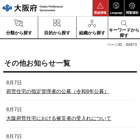
大阪府
緊急情報
Language
閲覧補助
キーワードから
分類から探す
目的から探す
組織から探す
探す
ページID：60973
その他お知らせ一覧
8月7日
府営住宅の指定管理者の公募（令和8年公募）
8月7日
大阪府営住宅における被災者の受入れについて
8月7日