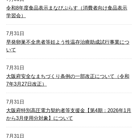
令和8年度食品表示まなびぷらす（消費者向け食品表示
学習会）
7月31日
早発卵巣不全患者等妊よう性温存治療助成試行事業につ
いて
7月31日
大阪府安全なまちづくり条例の一部改正について（令和
7年3月27日改正）
7月31日
大阪府特別高圧電力契約者等支援金【第4期：2026年1月
から3月使用分対象】について
7月31日