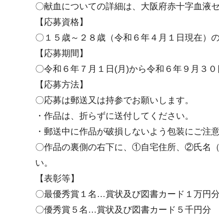
〇献血についての詳細は、大阪府赤十字血液センターホームペ
【応募資格】
〇１５歳～２８歳（令和６年４月１日現在）
【応募期間】
〇令和６年７月１日(月)から令和６年９月３０
【応募方法】
〇応募は郵送又は持参でお願いします。
・作品は、折らずに送付してください。
・郵送中に作品が破損しないよう包装にご注
〇作品の裏側の右下に、①自宅住所、②氏名
い。
【表彰等】
〇最優秀賞１名…賞状及び図書カード１万円
〇優秀賞５名…賞状及び図書カード５千円分