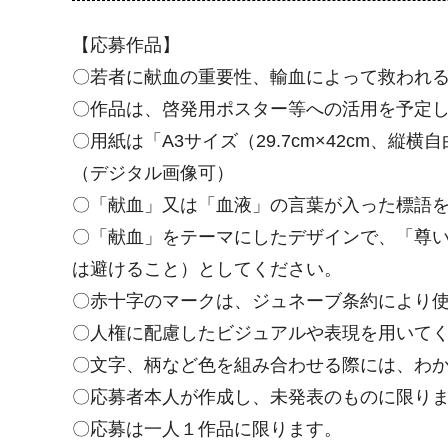
【応募作品】
〇若者に献血の重要性、輸血によって救われ
〇作品は、啓発用ポスター等への活用を予定
〇用紙は「A3サイズ（29.7cm×42cm、縦
（デジタル画像可）
〇「献血」又は「血液」の言葉が入った標語
〇「献血」をテーマにしたデザインで、「尊
は避けること）としてください。
〇赤十字のマークは、ジュネーブ条約により
〇人権に配慮したビジュアルや表現を用いて
〇文字、柄など色を組み合わせる際には、わ
〇応募者本人が作成し、未発表のものに限り
〇応募は一人１作品に限ります。