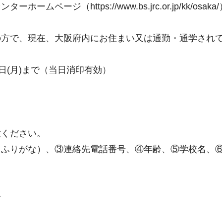
ージ（https://www.bs.jrc.or.jp/kk/osa
の方で、現在、大阪府内にお住まい又は通勤・通学され
日(月)まで（当日消印有効）
意ください。
（ふりがな）、③連絡先電話番号、④年齢、⑤学校名、
分