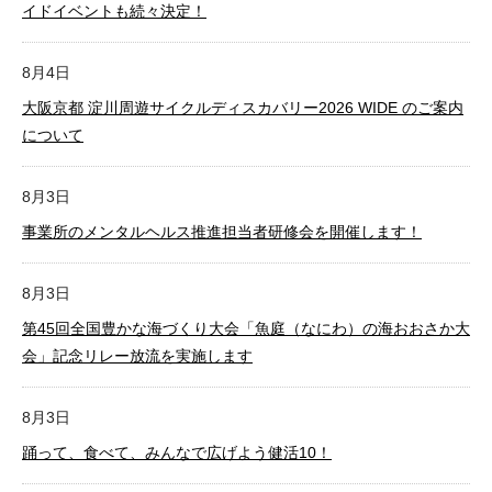
イドイベントも続々決定！
8月4日
大阪京都 淀川周遊サイクルディスカバリー2026 WIDE のご案内
について
8月3日
事業所のメンタルヘルス推進担当者研修会を開催します！
8月3日
第45回全国豊かな海づくり大会「魚庭（なにわ）の海おおさか大
会」記念リレー放流を実施します
8月3日
踊って、食べて、みんなで広げよう健活10！