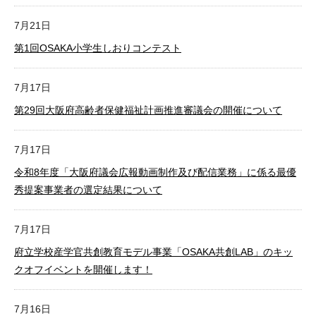
7月21日
第1回OSAKA小学生しおりコンテスト
7月17日
第29回大阪府高齢者保健福祉計画推進審議会の開催について
7月17日
令和8年度「大阪府議会広報動画制作及び配信業務」に係る最優
秀提案事業者の選定結果について
7月17日
府立学校産学官共創教育モデル事業「OSAKA共創LAB」のキッ
クオフイベントを開催します！
7月16日