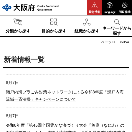
大阪府
緊急情報
Language
閲覧補助
キーワードから
分類から探す
目的から探す
組織から探す
探す
ページID：36054
新着情報一覧
8月7日
瀬戸内海プラごみ対策ネットワークによる令和8年度「瀬戸内海
流域一斉清掃」キャンペーンについて
8月7日
令和8年度「第45回全国豊かな海づくり大会『魚庭（なにわ）の