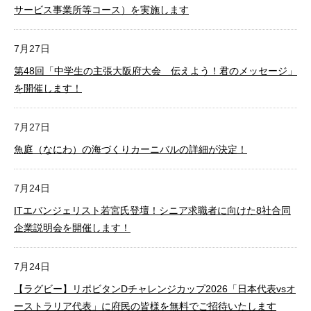
サービス事業所等コース）を実施します
7月27日
第48回「中学生の主張大阪府大会 伝えよう！君のメッセージ」
を開催します！
7月27日
魚庭（なにわ）の海づくりカーニバルの詳細が決定！
7月24日
ITエバンジェリスト若宮氏登壇！シニア求職者に向けた8社合同
企業説明会を開催します！
7月24日
【ラグビー】リポビタンDチャレンジカップ2026「日本代表vsオ
ーストラリア代表」に府民の皆様を無料でご招待いたします