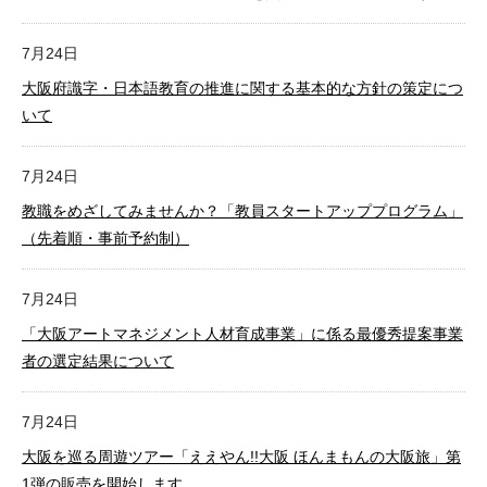
7月24日
大阪府識字・日本語教育の推進に関する基本的な方針の策定につ
いて
7月24日
教職をめざしてみませんか？「教員スタートアッププログラム」
（先着順・事前予約制）
7月24日
「大阪アートマネジメント人材育成事業」に係る最優秀提案事業
者の選定結果について
7月24日
大阪を巡る周遊ツアー「ええやん!!大阪 ほんまもんの大阪旅」第
1弾の販売を開始します