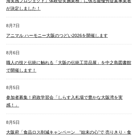
海実感プロジェクト』体験会実施業務」に係る最優秀提案事業者
が決定しました！
8月7日
アニマル ハーモニー大阪のつどい2026を開催します
8月6日
職人の技と伝統に触れる「大阪の伝統工芸品展」を中之島図書館
で開催します！
8月5日
参加者募集！府政学習会「しらす入札場で豊かな大阪湾を実
感！」
8月5日
大阪府「食品ロス削減キャンペーン ”始末の心”で 売りきり・食