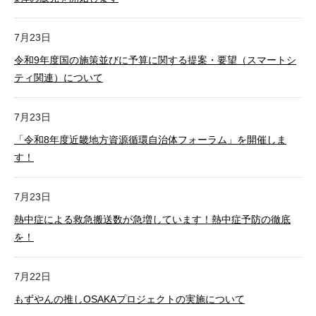
7月23日
令和9年度国の施策並びに予算に関する提案・要望（スマートシ
ティ関連）について
7月23日
「令和8年度近畿地方資源循環自治体フォーラム」を開催しま
す！
7月23日
熱中症による救急搬送数が急増しています！熱中症予防の徹底
を！
7月22日
もずやんの推しOSAKAプロジェクトの実施について