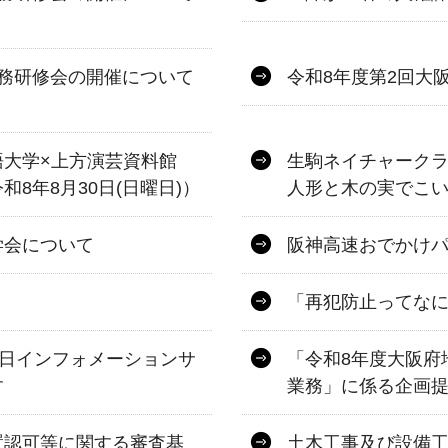
務研修会の開催について
令和8年度第2回大
語大学×上方演芸資料館
生駒ネイチャーク
8年8月30日(日曜日)）
人形と木の実でこ
学会について
阪神高速おでかけパス
「再犯防止ってな
一日インフォメーションサ
「令和8年度大阪府
す
業務」に係る企画
置認可等に関する審査基
土木工事及び設備