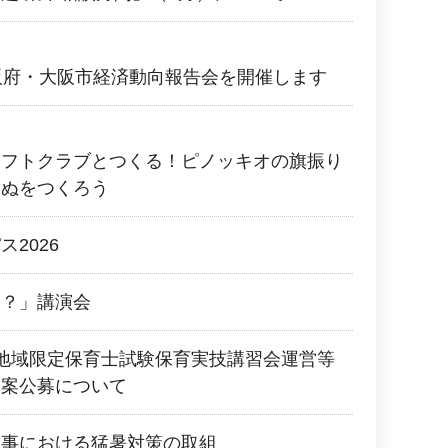
阪府・大阪市経済動向報告会を開催します
ラフトクラブとつくる！ピノッキオの旗振り
いぬをつくろう
2026
に？」講演会
地域限定保育士試験保育実技講習会運営等
提案公募について
工事における猛暑対策の取組