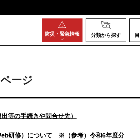
阪府
防災・
緊急情報
分類から探す
目
のページ
届出等の手続きや問合せ先）
eb研修）について
※（参考）令和6年度分