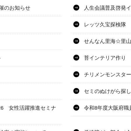
開催のお知らせ
人生会議普及啓発
レッツ久宝探検隊
せんなん里海☆里山
ト
苔インテリア作り
チリメンモンスタ
セミのぬけがら探
026 女性活躍推進セミナ
令和8年度大阪府職