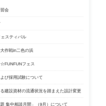
講習会
す
フェスティバル
大作戦in二色の浜
☆FUNFUNフェス
および採用試験について
よる建設資材の流通状況を踏まえた設計変更
題 集中相談月間」（9月）について