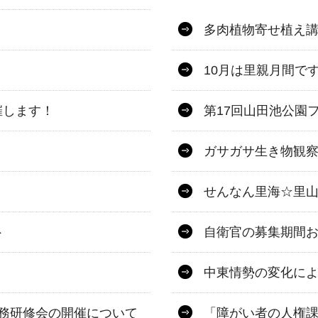
多肉植物寄せ植え
10月は里親月間で
催します！
第17回山田池公園
ガサガサ生き物観察
せんなん里海☆里山
ト
自衛官の募集期間
中東情勢の変化に
務研修会の開催について
「障がい者の人権課