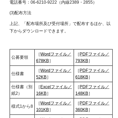
電話番号：06-6210-9222（内線2389・2855）
(3)配布方法
上記、「配布場所及び受付場所」で配布するほか、以
下からダウンロードできます。
［
Wordファイル／
［
PDFファイル／
公募要領
678KB
］
793KB
］
［
Wordファイル／
［
PDFファイル／
仕様書
52KB
］
618KB
］
仕様書（別
［
Excelファイル／
［
PDFファイル／
紙2）
16KB
］
148KB
］
［
Wordファイル／
［
PDFファイル／
様式1から8
101KB
］
360KB
］