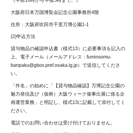
（午前10時から午後5時まで。）
大阪府日本万国博覧会記念公園事務所4階
住所：大阪府吹田市千里万博公園1-1
(2)申込方法
貸与物品の確認申込書（様式13）に必要事項を記入の
上、電子メール（メールアドレス：fuminsomu-
banpaku@gbox.pref.osaka.lg.jp）で送信してくださ
い。
「件名」の始めに「【貸与物品確認】万博記念公園の
魅力発信及び（仮称）大阪ウィーク催事出展に係る企
画運営業務」と明記し、様式13に記載して添付してく
ださい。
電話でのお問い合わせは受け付けておりません。