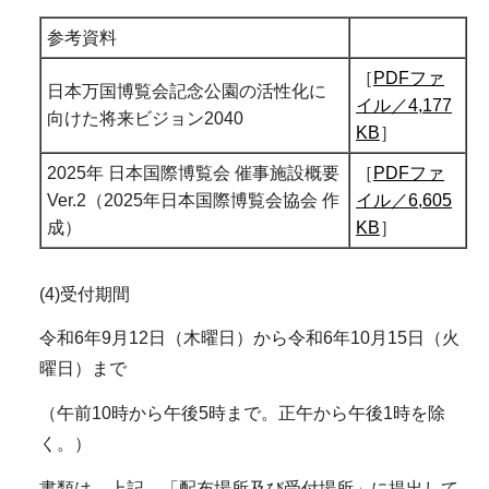
参考資料
［
PDFファ
日本万国博覧会記念公園の活性化に
イル／4,177
向けた将来ビジョン2040
KB
］
2025年 日本国際博覧会 催事施設概要
［
PDFファ
Ver.2（2025年日本国際博覧会協会 作
イル／6,605
成）
KB
］
(4)受付期間
令和6年9月12日（木曜日）から令和6年10月15日（火
曜日）まで
（午前10時から午後5時まで。正午から午後1時を除
く。）
書類は、上記、「配布場所及び受付場所」に提出して