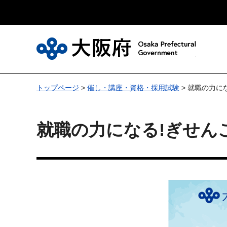
大
トップページ
>
催し・講座・資格・採用試験
> 就職の力に
就職の力になる!ぎせん