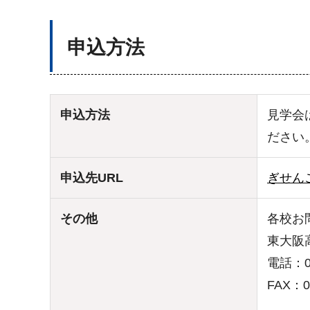
申込方法
申込方法
見学会
ださい
申込先URL
ぎせん
その他
各校お
東大阪
電話：07
FAX：07