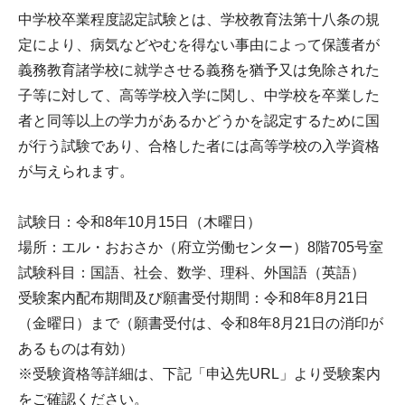
中学校卒業程度認定試験とは、学校教育法第十八条の規
定により、病気などやむを得ない事由によって保護者が
義務教育諸学校に就学させる義務を猶予又は免除された
子等に対して、高等学校入学に関し、中学校を卒業した
者と同等以上の学力があるかどうかを認定するために国
が行う試験であり、合格した者には高等学校の入学資格
が与えられます。
試験日：令和8年10月15日（木曜日）
場所：エル・おおさか（府立労働センター）8階705号室
試験科目：国語、社会、数学、理科、外国語（英語）
受験案内配布期間及び願書受付期間：令和8年8月21日
（金曜日）まで（願書受付は、令和8年8月21日の消印が
あるものは有効）
※受験資格等詳細は、下記「申込先URL」より受験案内
をご確認ください。