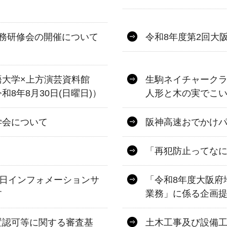
務研修会の開催について
令和8年度第2回大
語大学×上方演芸資料館
生駒ネイチャーク
8年8月30日(日曜日)）
人形と木の実でこ
学会について
阪神高速おでかけパス
「再犯防止ってな
一日インフォメーションサ
「令和8年度大阪府
す
業務」に係る企画
置認可等に関する審査基
土木工事及び設備