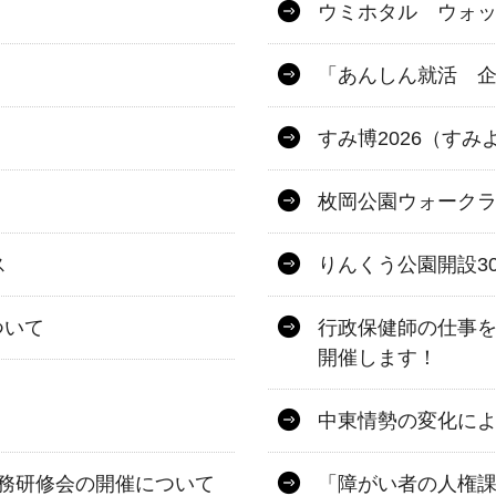
ウミホタル ウォ
「あんしん就活 
すみ博2026（すみ
枚岡公園ウォーク
ス
りんくう公園開設3
ついて
行政保健師の仕事
開催します！
中東情勢の変化に
務研修会の開催について
「障がい者の人権課