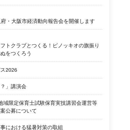
阪府・大阪市経済動向報告会を開催します
ラフトクラブとつくる！ピノッキオの旗振り
いぬをつくろう
2026
に？」講演会
地域限定保育士試験保育実技講習会運営等
提案公募について
工事における猛暑対策の取組