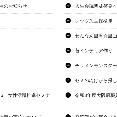
開催のお知らせ
人生会議普及啓発
レッツ久宝探検隊
せんなん里海☆里山
ト
苔インテリア作り
チリメンモンスタ
セミのぬけがら探
026 女性活躍推進セミナ
令和8年度大阪府職