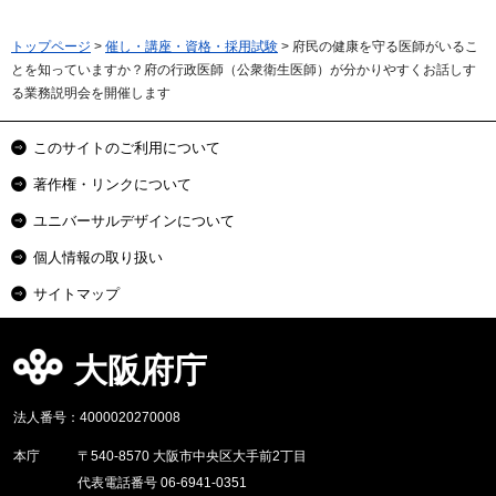
トップページ
>
催し・講座・資格・採用試験
> 府民の健康を守る医師がいるこ
とを知っていますか？府の行政医師（公衆衛生医師）が分かりやすくお話しす
る業務説明会を開催します
このサイトのご利用について
著作権・リンクについて
ユニバーサルデザインについて
個人情報の取り扱い
サイトマップ
大阪府庁
法人番号：4000020270008
本庁
〒540-8570 大阪市中央区大手前2丁目
代表電話番号 06-6941-0351