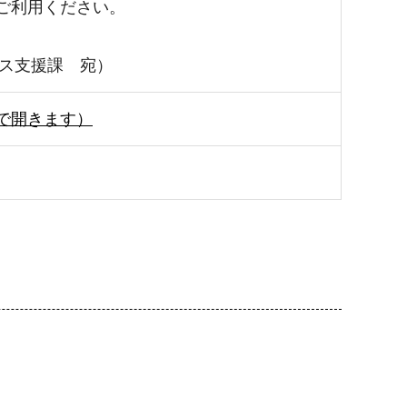
ご利⽤ください。
ジネス⽀援課 宛）
で開きます）