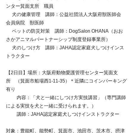
ンター箕面支所 職員
犬の健康管理 講師：公益社団法人大阪府獣医師会
会員病院 獣医師
ペットの防災対策 講師：DogSalon OHANA（おお
さかアニマルパートナーシップ制度登録事業所）
犬のしつけ方 講師：JAHA認定家庭犬しつけインス
トラクター
【2日目】場所：大阪府動物愛護管理センター箕面支
所 （箕面市船場西1-11-35）＊近隣にコインパーキング
有り
内容：「犬と一緒にしつけ方実技講習」（専門講師
による実技を犬と一緒に受けられます。）
講師：JAHA認定家庭犬しつけインストラクター
対象：豊能町、能勢町、箕面市、池田市、茨木市、摂津