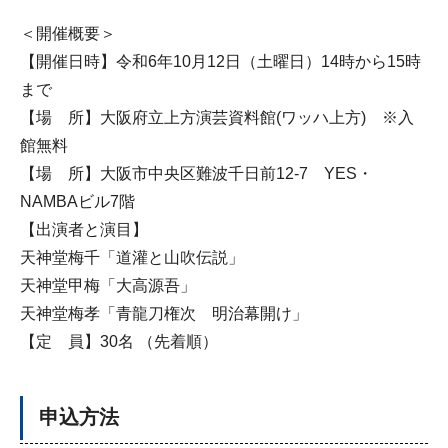
＜開催概要＞
【開催日時】令和6年10月12日（土曜日）14時から15時
まで
【場 所】大阪府立上方演芸資料館(ワッハ上方) ※入
館無料
【場 所】大阪市中央区難波千日前12-7 YES・
NAMBAビル7階
【出演者と演目】
天神堂梅千「道灌と山吹伝説」
天神堂甲梅「大高源吾」
天神堂梅孝「青龍刀権次 明治幕開け」
【定 員】30名 （先着順）
申込方法