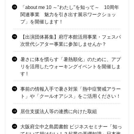
「about me 10 ～"わたし"を知って～ 10周年
関連事業 魅力を引き出す展示ワークショッ
プ」を開催します！
【出演団体募集】府庁本館活用事業・フェスパ
次世代シアター事業に参加しませんか？
暑さに体を慣らす「暑熱順化」のために、アプ
リを活⽤したウォーキングイベントを開催しま
す !
事前の情報入手で暑さ対策「熱中症警戒アラー
ト」や「クールオアシス」をご活用ください！
居住支援法人等の連携に向けた取組
大阪府立中之島図書館 ビジネスセミナー「知っ
ておいて損はない！？起業の基礎知識」日本政