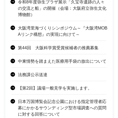
令和8年度弥生プラザ展示「久宝寺遺跡の人々
の交流と船」の開催（会場：大阪府立弥生文化
博物館）
大阪湾里海づくりシンポジウム～『大阪湾MOB
Aリンク構想』の実現に向けて～
第44回 大阪科学賞受賞候補者の推薦募集
中東情勢を踏まえた医療用手袋の放出について
法務課公示送達
【第2回】議場一般見学を実施します。
日本万国博覧会記念公園における指定管理者応
募にかかるサウンディング型市場調査への質問
に対する回答について