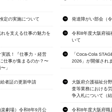
検定の実施について
発達障がい部会（令
流れを支える仕事の魅力を
令和8年度大阪府福
いて
すぐ実践！『仕事力・経営
「Coca-Cola STAGE
に仕事が集まるのか？〜
2026」が開催され
術〜」
受給者証の更新申請
大阪府介護福祉分
査等業務における
争入札について（
楽劇場）令和8年9月公
令和8年度大阪府職