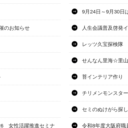
9月24日～9月3
開催のお知らせ
人生会議普及啓発
レッツ久宝探検隊
せんなん里海☆里山
ト
苔インテリア作り
チリメンモンスタ
セミのぬけがら探
026 女性活躍推進セミナ
令和8年度大阪府職