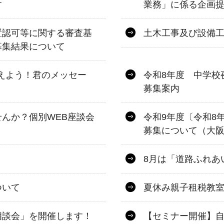
す
業務」に係る企画
置認可等に関する審査基
土木工事及び設備
募集結果について
伝えよう！君のメッセー
令和8年度 中学校
募集案内
んか？個別WEB座談会
令和9年度〔令和8
募集について（大
8月は「道路ふれあ
ついて
夏休み親子租税教
相談会」を開催します！
【セミナー開催】