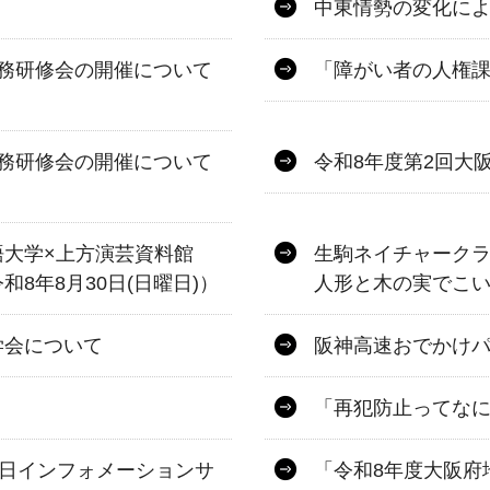
中東情勢の変化に
務研修会の開催について
「障がい者の人権課
務研修会の開催について
令和8年度第2回大
語大学×上方演芸資料館
生駒ネイチャーク
8年8月30日(日曜日)）
人形と木の実でこ
学会について
阪神高速おでかけパス
「再犯防止ってな
一日インフォメーションサ
「令和8年度大阪府