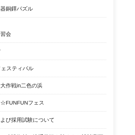
土器銅鐸パズル
講習会
す
フェスティバル
大作戦in二色の浜
☆FUNFUNフェス
および採用試験について