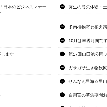
「日本のビジネスマナー
弥生の弓矢体験・
す
多肉植物寄せ植え
10月は里親月間で
催します！
第17回山田池公園
ガサガサ生き物観察
せんなん里海☆里山
ト
自衛官の募集期間