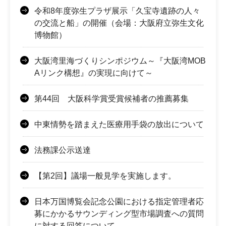
令和8年度弥生プラザ展示「久宝寺遺跡の人々
の交流と船」の開催（会場：大阪府立弥生文化
博物館）
大阪湾里海づくりシンポジウム～『大阪湾MOB
Aリンク構想』の実現に向けて～
第44回 大阪科学賞受賞候補者の推薦募集
中東情勢を踏まえた医療用手袋の放出について
法務課公示送達
【第2回】議場一般見学を実施します。
日本万国博覧会記念公園における指定管理者応
募にかかるサウンディング型市場調査への質問
に対する回答について