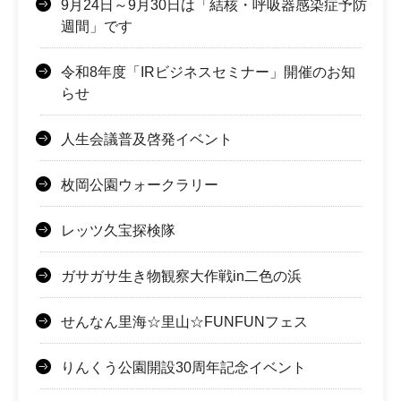
9月24日～9月30日は「結核・呼吸器感染症予防
週間」です
令和8年度「IRビジネスセミナー」開催のお知
らせ
人生会議普及啓発イベント
枚岡公園ウォークラリー
レッツ久宝探検隊
ガサガサ生き物観察大作戦in二色の浜
せんなん里海☆里山☆FUNFUNフェス
りんくう公園開設30周年記念イベント