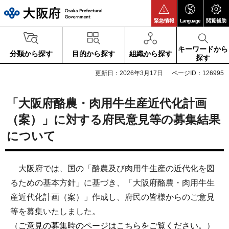
大阪府
緊急情報
Language
閲覧補助
キーワードから
分類から探す
目的から探す
組織から探す
探す
更新日：2026年3月17日
ページID：126995
「大阪府酪農・肉用牛生産近代化計画
（案）」に対する府民意見等の募集結果
について
大阪府では、国の「酪農及び肉用牛生産の近代化を図
るための基本方針」に基づき、「大阪府酪農・肉用牛生
産近代化計画（案）」作成し、府民の皆様からのご意見
等を募集いたしました。
（
ご意見の募集時のページはこちらをご覧ください。
）