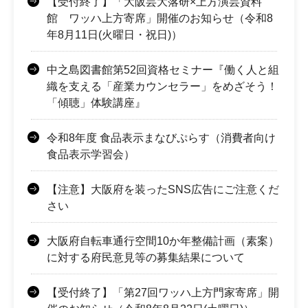
【受付終了】「大阪芸大落研×上方演芸資料
館 ワッハ上方寄席」開催のお知らせ（令和8
年8月11日(火曜日・祝日)）
中之島図書館第52回資格セミナー『働く人と組
織を支える「産業カウンセラー」をめざそう！
「傾聴」体験講座』
令和8年度 食品表示まなびぷらす（消費者向け
食品表示学習会）
【注意】大阪府を装ったSNS広告にご注意くだ
さい
大阪府自転車通行空間10か年整備計画（素案）
に対する府民意見等の募集結果について
【受付終了】「第27回ワッハ上方門家寄席」開