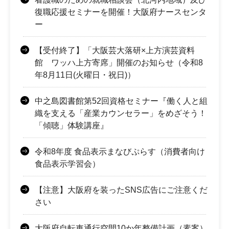
復職応援セミナーを開催！大阪府ナースセンタ
ー
【受付終了】「大阪芸大落研×上方演芸資料
館 ワッハ上方寄席」開催のお知らせ（令和8
年8月11日(火曜日・祝日)）
中之島図書館第52回資格セミナー『働く人と組
織を支える「産業カウンセラー」をめざそう！
「傾聴」体験講座』
令和8年度 食品表示まなびぷらす（消費者向け
食品表示学習会）
【注意】大阪府を装ったSNS広告にご注意くだ
さい
大阪府自転車通行空間10か年整備計画（素案）