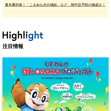
Attention 注意喚起
【手足口病が流行中】しっかり手洗いし、タオルの共用を避ける
など、基本的な感染対策を！
【迂回ルートをご利用ください！】大雨による道路陥没のため、
国道477号 能勢町内で通行止めの区間があります
夏本番到来！「こまめな水分補給」など、熱中症予防の徹底を！
注目情報