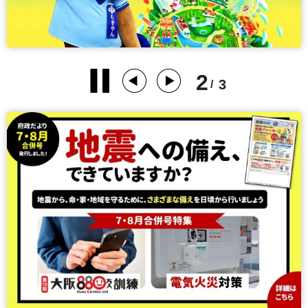
2
3
/