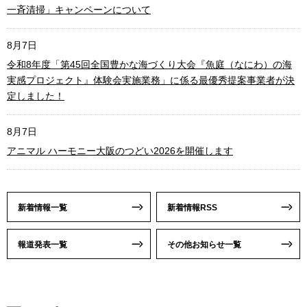
8月10日
府議会議員泉佐野市及び泉南郡熊取町選挙区補欠選挙における当選
議員の資産等報告書の閲覧について
8月7日
瀬戸内海プラごみ対策ネットワークによる令和8年度「瀬戸内海流域
一斉清掃」キャンペーンについて
8月7日
令和8年度「第45回全国豊かな海づくり大会『魚庭（なにわ）の海
実感プロジェクト』体験会実施業務」に係る最優秀提案事業者が決
定しました！
8月7日
アニマル ハーモニー大阪のつどい2026を開催します