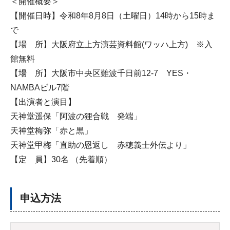
＜開催概要＞
【開催日時】令和8年8月8日（土曜日）14時から15時ま
で
【場 所】大阪府立上方演芸資料館(ワッハ上方) ※入
館無料
【場 所】大阪市中央区難波千日前12-7 YES・
NAMBAビル7階
【出演者と演目】
天神堂遥保「阿波の狸合戦 発端」
天神堂梅弥「赤と黒」
天神堂甲梅「直助の恩返し 赤穂義士外伝より」
【定 員】30名 （先着順）
申込方法