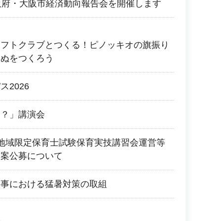
阪府・大阪市経済動向報告会を開催します
ラフトクラブとつくる！ピノッキオの旗振り
いぬをつくろう
2026
に？」講演会
地域限定保育士試験保育実技講習会運営等
提案公募について
工事における猛暑対策の取組