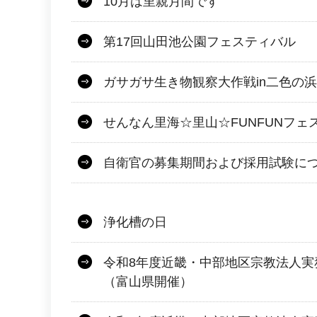
10月は里親月間です
第17回山田池公園フェスティバル
ガサガサ生き物観察大作戦in二色の浜
せんなん里海☆里山☆FUNFUNフェ
自衛官の募集期間および採用試験に
浄化槽の日
令和8年度近畿・中部地区宗教法人実
（富山県開催）