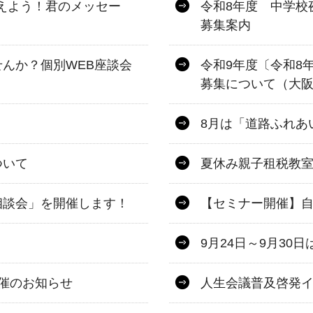
伝えよう！君のメッセー
令和8年度 中学校
募集案内
んか？個別WEB座談会
令和9年度〔令和8
募集について（大
8月は「道路ふれあ
ついて
夏休み親子租税教
相談会」を開催します！
【セミナー開催】
9月24日～9月3
開催のお知らせ
人生会議普及啓発