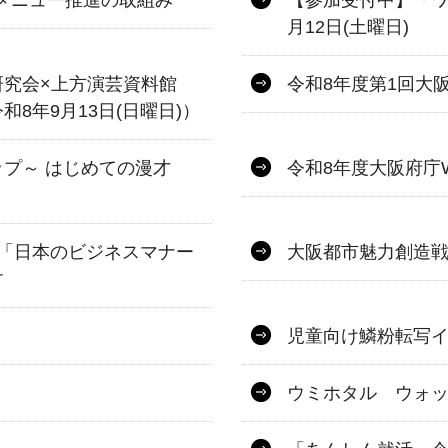
.メニュー推進の取組み
【参加受付中】「ワ
月12日(土曜日)
研究会×上方演芸資料館
令和8年度第1回大
8年9月13日(日曜日)）
プ～ はじめての漫才
令和8年度大阪府庁
「日本のビジネスマナー
大阪都市魅力創造戦略
す
児童向け鱗粉転写
ウミホタル ウォ