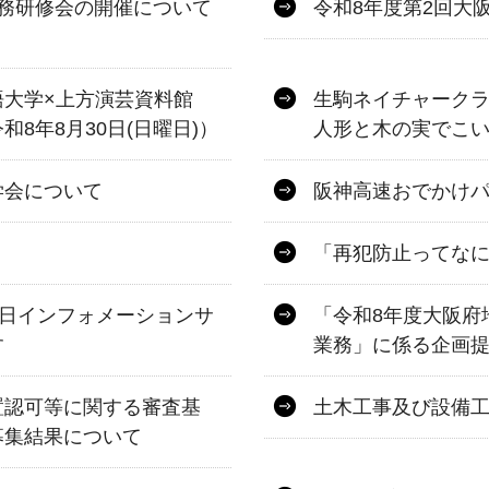
務研修会の開催について
令和8年度第2回大
語大学×上方演芸資料館
生駒ネイチャーク
8年8月30日(日曜日)）
人形と木の実でこ
学会について
阪神高速おでかけパス
「再犯防止ってな
一日インフォメーションサ
「令和8年度大阪府
す
業務」に係る企画
置認可等に関する審査基
土木工事及び設備
募集結果について