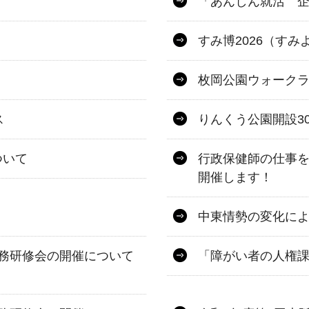
「あんしん就活 
すみ博2026（すみ
枚岡公園ウォーク
ス
りんくう公園開設3
ついて
行政保健師の仕事
開催します！
中東情勢の変化に
務研修会の開催について
「障がい者の人権課