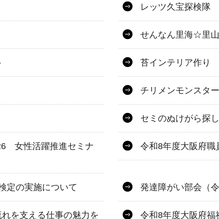
レッツ久宝探検隊
せんなん里海☆里山
ト
苔インテリア作り
チリメンモンスタ
セミのぬけがら探
026 女性活躍推進セミナ
令和8年度大阪府職
検定の実施について
発達障がい部会（令
流れを支える仕事の魅力を
令和8年度大阪府福