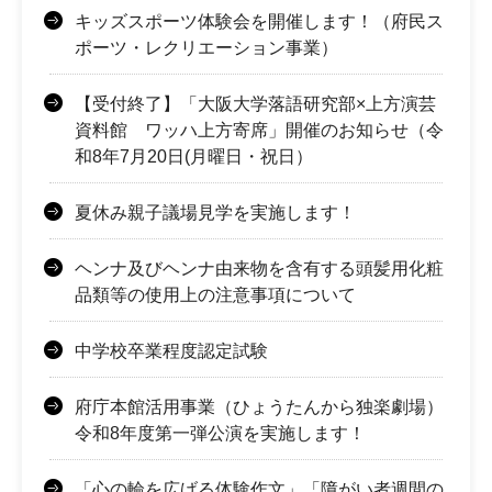
キッズスポーツ体験会を開催します！（府民ス
ポーツ・レクリエーション事業）
【受付終了】「大阪大学落語研究部×上方演芸
資料館 ワッハ上方寄席」開催のお知らせ（令
和8年7月20日(月曜日・祝日）
夏休み親子議場見学を実施します！
ヘンナ及びヘンナ由来物を含有する頭髪用化粧
品類等の使用上の注意事項について
中学校卒業程度認定試験
府庁本館活用事業（ひょうたんから独楽劇場）
令和8年度第一弾公演を実施します！
「心の輪を広げる体験作文」「障がい者週間の