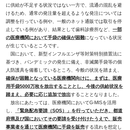
に供給が不足する状況ではない一方で、流通の混乱を避
けるため、通常の発注量を超えるような発注については
調整を行っている例や、一般のネット通販では取引を停
止している例があり、結果として歯科診療所など、
一部
の医療機関において手袋の確保が困難
になっている状況
が生じているところです。
国において、新型インフルエンザ等対策特別措置法に
基づき、パンデミックの発生に備え、非滅菌手袋等の個
人防護具を備蓄しているところ、今般の状況を踏まえ、
確保が困難となっている医療機関向けに、まずは、医療
用手袋5000万枚を放出することとし、今後の供給状況を
踏まえ、必要に応じ追加で放出
することとなりました。
放出にあたっては、医療機関においてG-MISを活用
し、
「緊急配布要請（SOS）」を行っていただき、都道
府県及び国においてその要請を受け付けたうえで、販売
事業者を通じて医療機関に手袋を販売
する流れを想定し