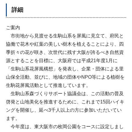
詳細
ご案内
市街地から見渡せる生駒山系を屏風に見立て、府民と
協働で花木や紅葉の美しい樹木を植えることにより、四
季折々の花が咲き、次世代に残す大阪が誇るべき自然資
源とすることを目標に、大阪府では平成21年度1月に
「生駒山系花屏風構想」を発表し、企業・団体による里
山保全活動、並びに、地域の団体やNPO等による植樹を
生駒花屏風活動として推進しています。
生駒山系森づくりサポート協議会は、この活動の普及
啓発と山地美化を推進するために、これまで15回ハイキ
ングを開催し、延べ3千人以上の方に参加いただいてい
ます。
今年度は、東大阪市の枚岡公園をコースに設定しまし