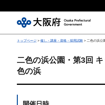
大
トップページ
>
催し・講座・資格・採用試験
> 二色の浜公
二色の浜公園・第3回 
色の浜
開催日時