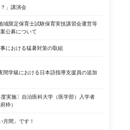
に？」講演会
地域限定保育士試験保育実技講習会運営等
提案公募について
工事における猛暑対策の取組
夜間学級における日本語指導支援員の追加
年度実施〕自治医科大学（医学部）入学者
阪府枠）
い月間」です！