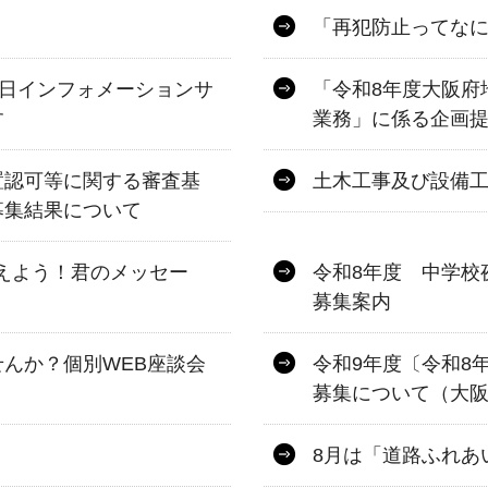
「再犯防止ってな
一日インフォメーションサ
「令和8年度大阪府
す
業務」に係る企画
置認可等に関する審査基
土木工事及び設備
募集結果について
伝えよう！君のメッセー
令和8年度 中学校
募集案内
んか？個別WEB座談会
令和9年度〔令和8
募集について（大
8月は「道路ふれあ