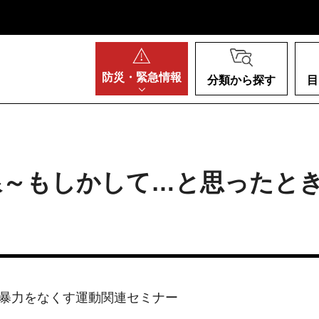
阪府
防災・
緊急情報
分類から探す
目
線～もしかして…と思ったと
る暴力をなくす運動関連セミナー