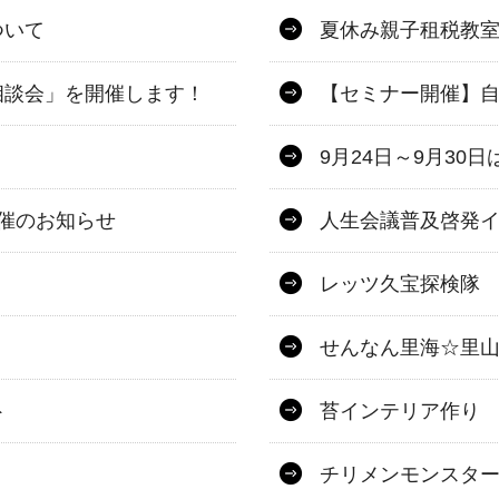
ついて
夏休み親子租税教
相談会」を開催します！
【セミナー開催】
9月24日～9月3
開催のお知らせ
人生会議普及啓発
レッツ久宝探検隊
せんなん里海☆里山
ト
苔インテリア作り
チリメンモンスタ