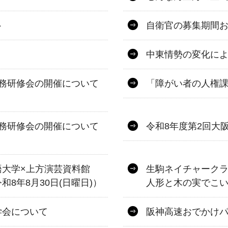
ト
自衛官の募集期間
中東情勢の変化に
務研修会の開催について
「障がい者の人権課
務研修会の開催について
令和8年度第2回大
語大学×上方演芸資料館
生駒ネイチャーク
8年8月30日(日曜日)）
人形と木の実でこ
学会について
阪神高速おでかけパス