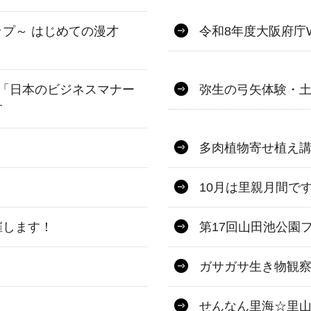
プ～ はじめての漫才
令和8年度大阪府庁
「日本のビジネスマナー
弥生の弓矢体験・
す
多肉植物寄せ植え
10月は里親月間で
催します！
第17回山田池公園
ガサガサ生き物観察
せんなん里海☆里山