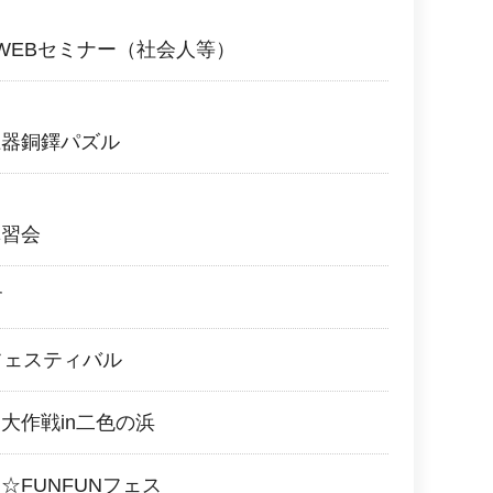
WEBセミナー（社会人等）
土器銅鐸パズル
講習会
す
フェスティバル
大作戦in二色の浜
☆FUNFUNフェス