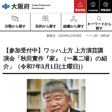
大阪府
緊急情報
Language
閲覧補助
キーワードから
分類から探す
目的から探す
組織から探す
探す
更新日：2024年12月28日
ページID：99528
【参加受付中】ワッハ上方 上方演芸講
演会「秋田實作『家』（一幕二場）の紹
介」（令和7年3月1日(土曜日)）