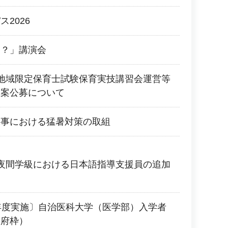
2026
に？」講演会
地域限定保育士試験保育実技講習会運営等
提案公募について
工事における猛暑対策の取組
夜間学級における日本語指導支援員の追加
年度実施〕自治医科大学（医学部）入学者
阪府枠）