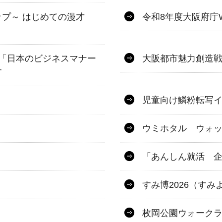
プ～ はじめての漫才
令和8年度大阪府庁
「日本のビジネスマナー
大阪都市魅力創造戦略
す
児童向け鱗粉転写
ウミホタル ウォ
「あんしん就活 
すみ博2026（すみ
枚岡公園ウォーク