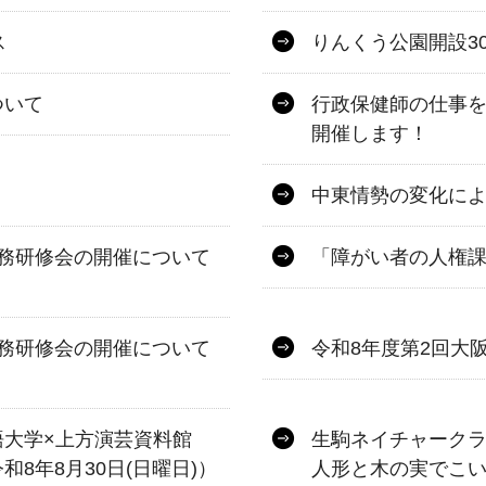
ス
りんくう公園開設3
ついて
行政保健師の仕事
開催します！
中東情勢の変化に
務研修会の開催について
「障がい者の人権課
務研修会の開催について
令和8年度第2回大
語大学×上方演芸資料館
生駒ネイチャーク
8年8月30日(日曜日)）
人形と木の実でこ