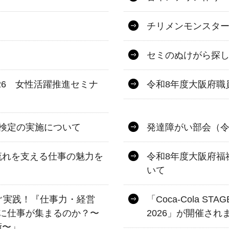
チリメンモンスタ
セミのぬけがら探
026 女性活躍推進セミナ
令和8年度大阪府職
検定の実施について
発達障がい部会（令
流れを支える仕事の魅力を
令和8年度大阪府福
いて
すぐ実践！『仕事力・経営
「Coca-Cola STAGE
に仕事が集まるのか？〜
2026」が開催され
術〜」