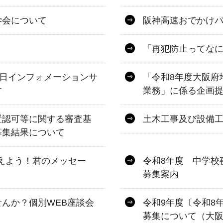
学会について
阪神高速おでかけパス
「再犯防止ってな
一日インフォメーションサ
「令和8年度大阪府
す
業務」に係る企画
置認可等に関する審査基
土木工事及び設備
募集結果について
伝えよう！君のメッセー
令和8年度 中学校
募集案内
んか？個別WEB座談会
令和9年度〔令和8
募集について（大