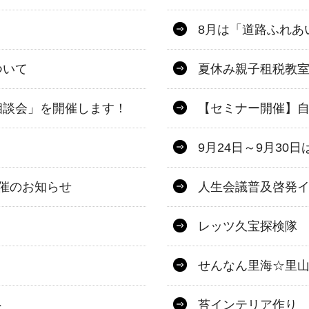
8月は「道路ふれあ
ついて
夏休み親子租税教
相談会」を開催します！
【セミナー開催】
9月24日～9月3
開催のお知らせ
人生会議普及啓発
レッツ久宝探検隊
せんなん里海☆里山
ト
苔インテリア作り