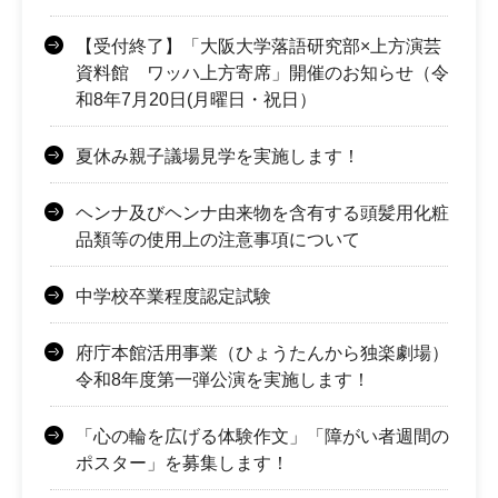
【受付終了】「大阪大学落語研究部×上方演芸
資料館 ワッハ上方寄席」開催のお知らせ（令
和8年7月20日(月曜日・祝日）
夏休み親子議場見学を実施します！
ヘンナ及びヘンナ由来物を含有する頭髪用化粧
品類等の使用上の注意事項について
中学校卒業程度認定試験
府庁本館活用事業（ひょうたんから独楽劇場）
令和8年度第一弾公演を実施します！
「心の輪を広げる体験作文」「障がい者週間の
ポスター」を募集します！