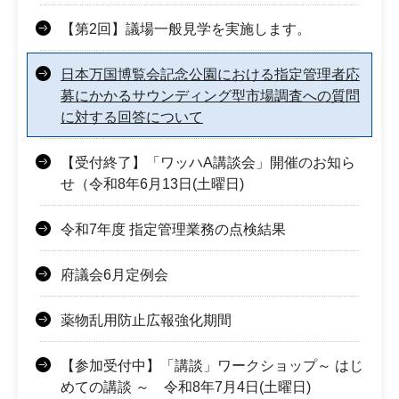
【第2回】議場一般見学を実施します。
日本万国博覧会記念公園における指定管理者応
募にかかるサウンディング型市場調査への質問
に対する回答について
【受付終了】「ワッハA講談会」開催のお知ら
せ（令和8年6月13日(土曜日)
令和7年度 指定管理業務の点検結果
府議会6月定例会
薬物乱用防止広報強化期間
【参加受付中】「講談」ワークショップ～ はじ
めての講談 ～ 令和8年7月4日(土曜日)