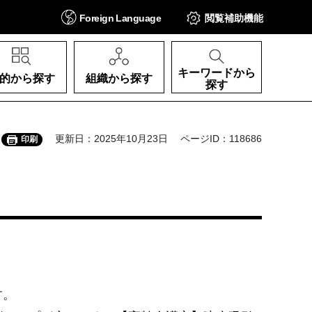
Foreign
Language
閲覧補助
機能
キーワードから
的から探す
組織から探す
探す
更新日：2025年10月23日
ページID：118686
印刷
す。