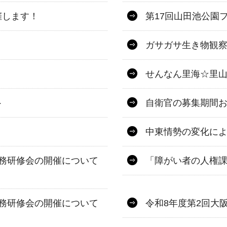
催します！
第17回山田池公園
ガサガサ生き物観察
せんなん里海☆里山
ト
自衛官の募集期間
中東情勢の変化に
務研修会の開催について
「障がい者の人権課
務研修会の開催について
令和8年度第2回大