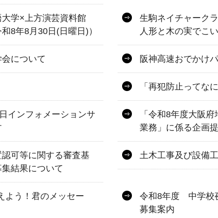
語大学×上方演芸資料館
生駒ネイチャーク
8年8月30日(日曜日)）
人形と木の実でこ
学会について
阪神高速おでかけパス
「再犯防止ってな
一日インフォメーションサ
「令和8年度大阪府
す
業務」に係る企画
置認可等に関する審査基
土木工事及び設備
募集結果について
伝えよう！君のメッセー
令和8年度 中学校
募集案内