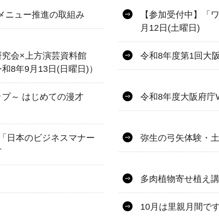
.メニュー推進の取組み
【参加受付中】「ワ
月12日(土曜日)
研究会×上方演芸資料館
令和8年度第1回大
8年9月13日(日曜日)）
プ～ はじめての漫才
令和8年度大阪府庁
「日本のビジネスマナー
弥生の弓矢体験・
す
多肉植物寄せ植え
10月は里親月間で