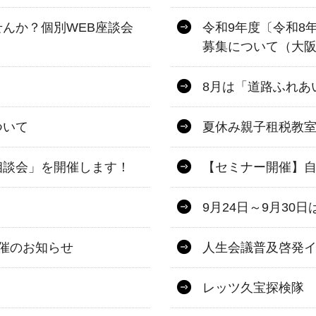
んか？個別WEB座談会
令和9年度〔令和8
募集について（大
8月は「道路ふれあ
ついて
夏休み親子租税教
相談会」を開催します！
【セミナー開催】
9月24日～9月3
開催のお知らせ
人生会議普及啓発
レッツ久宝探検隊