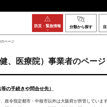
阪府
防災・
緊急情報
分類から探す
目
者のページ
健、医療院）事業者のページ
出等の手続きや問合せ先）
お、政令指定都市・中核市以外は大阪府が所管していま